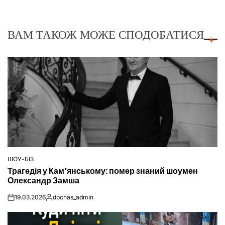
ВАМ ТАКОЖ МОЖЕ СПОДОБАТИСЯ
ШОУ-БІЗ
ОПУБЛІКУВАТИ
Трагедія у Кам’янському: помер знаний шоумен
У
Олександр Замша
19.03.2026
dpchas_admin
on
Опубліковано