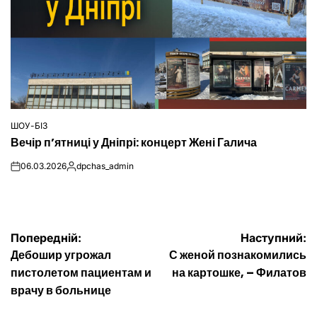
ШОУ-БІЗ
ОПУБЛІКУВАТИ
Вечір п’ятниці у Дніпрі: концерт Жені Галича
У
06.03.2026
dpchas_admin
on
Опубліковано
Навігація
Попередній:
Наступний:
Дебошир угрожал
С женой познакомились
записів
пистолетом пациентам и
на картошке, – Филатов
врачу в больнице