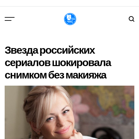
Перейти
до
вмісту
DPChas
Звезда российских
сериалов шокировала
снимком без макияжа