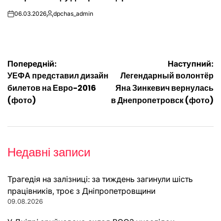
06.03.2026
dpchas_admin
on
Опубліковано
Навігація
Попередній:
Наступний:
УЕФА представил дизайн
Легендарный волонтёр
записів
билетов на Евро-2016
Яна Зинкевич вернулась
(фото)
в Днепропетровск (фото)
Недавні записи
Трагедія на залізниці: за тиждень загинули шість
працівників, троє з Дніпропетровщини
09.08.2026