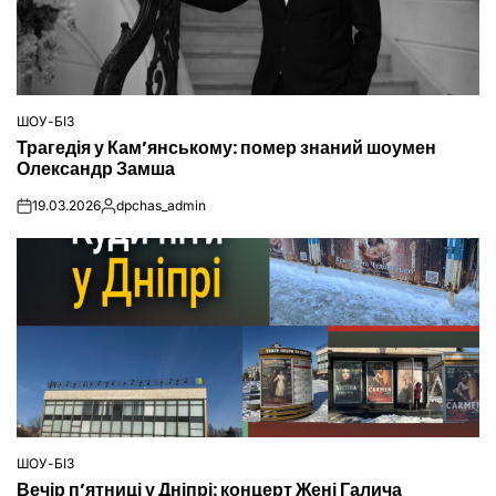
ШОУ-БІЗ
ОПУБЛІКУВАТИ
Трагедія у Кам’янському: помер знаний шоумен
У
Олександр Замша
19.03.2026
dpchas_admin
on
Опубліковано
ШОУ-БІЗ
ОПУБЛІКУВАТИ
Вечір п’ятниці у Дніпрі: концерт Жені Галича
У