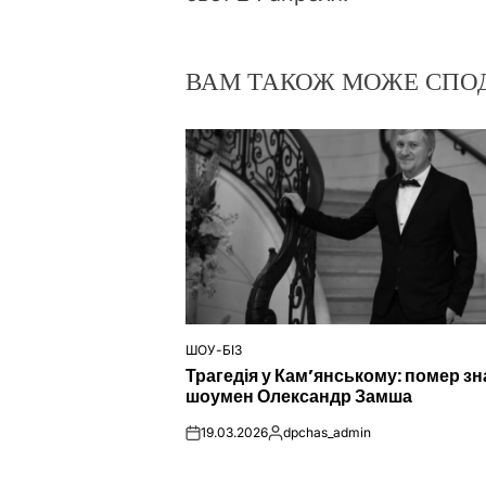
ВАМ ТАКОЖ МОЖЕ СПО
ШОУ-БІЗ
ОПУБЛІКУВАТИ
Трагедія у Кам’янському: помер з
У
шоумен Олександр Замша
19.03.2026
dpchas_admin
on
Опубліковано