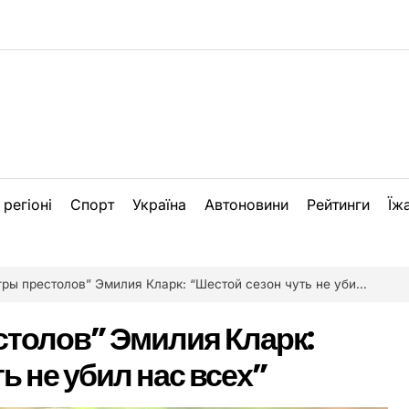
 регіоні
Спорт
Україна
Автоновини
Рейтинги
Їж
ы престолов” Эмилия Кларк: “Шестой сезон чуть не убил нас всех”
столов” Эмилия Кларк:
ь не убил нас всех”