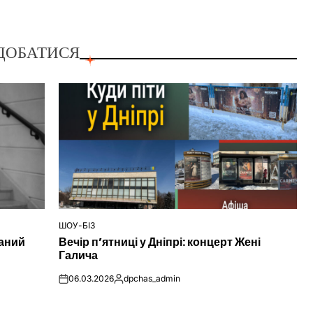
ДОБАТИСЯ
ШОУ-БІЗ
ОПУБЛІКУВАТИ
наний
Вечір п’ятниці у Дніпрі: концерт Жені
У
Галича
06.03.2026
dpchas_admin
on
Опубліковано