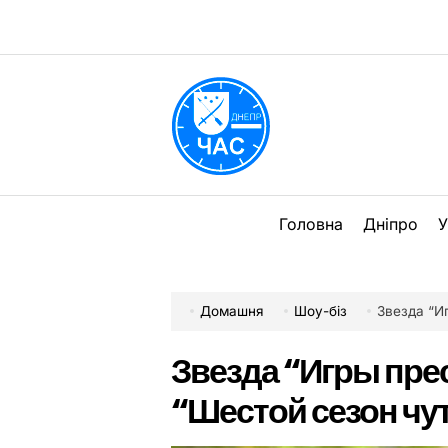
Перейти
до
вмісту
DPChas
Головна
Дніпро
У
Домашня
Шоу-біз
Звезда “Игр
Звезда “Игры пре
“Шестой сезон чут