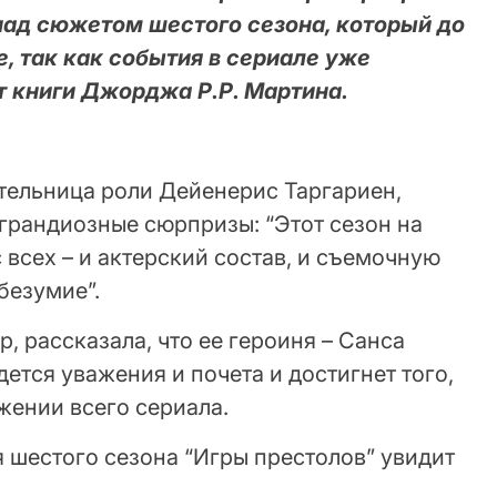
над сюжетом шестого сезона, который до
е, так как события в сериале уже
т книги Джорджа Р.Р. Мартина.
ительница роли Дейенерис Таргариен,
 грандиозные сюрпризы: “Этот сезон на
 всех – и актерский состав, и съемочную
безумие”.
, рассказала, что ее героиня – Санса
ется уважения и почета и достигнет того,
жении всего сериала.
 шестого сезона “Игры престолов” увидит