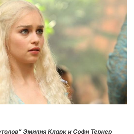
столов” Эмилия Кларк и Софи Тернер