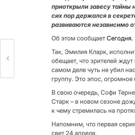
приоткрыли завесу тайны 
сих пор держался в секрет
развиваются независимо о
Об этом сообщает
Сегодня.
Так, Эмилия Кларк, исполн
обещает, что зрителей ждут
самом деле чуть не убил нас
группу. Это эпос, огромное 
В свою очередь, Софи Тернер
Старк – в новом сезоне дожд
к чему стремилась на протя
Напомним, что первая серия
свет 24 апреля.