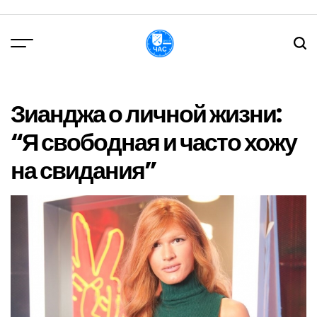
Перейти
до
вмісту
DPChas
Зианджа о личной жизни:
“Я свободная и часто хожу
на свидания”