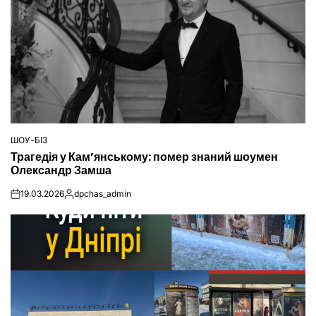
ШОУ-БІЗ
ОПУБЛІКУВАТИ
Трагедія у Кам’янському: помер знаний шоумен
У
Олександр Замша
19.03.2026
dpchas_admin
on
Опубліковано