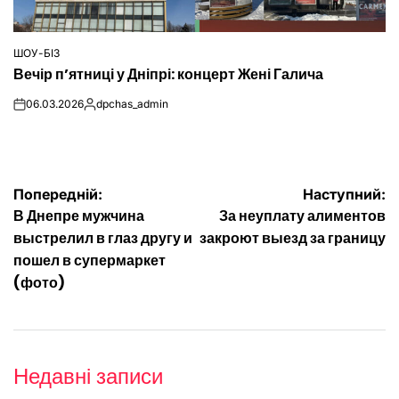
ШОУ-БІЗ
ОПУБЛІКУВАТИ
Вечір п’ятниці у Дніпрі: концерт Жені Галича
У
06.03.2026
dpchas_admin
on
Опубліковано
Навігація
Попередній:
Наступний:
В Днепре мужчина
За неуплату алиментов
записів
выстрелил в глаз другу и
закроют выезд за границу
пошел в супермаркет
(фото)
Недавні записи