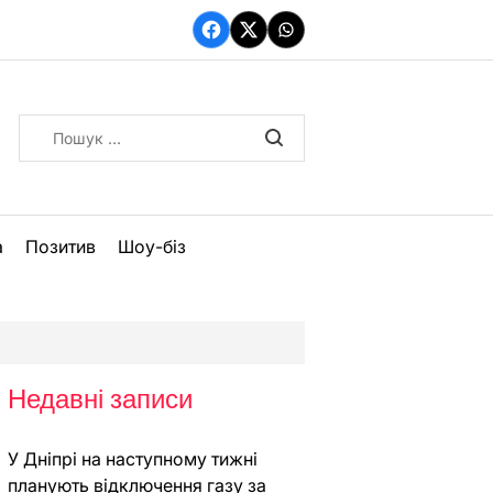
Facebook
Twitter
WhatsApp
Пошук:
а
Позитив
Шоу-біз
Недавні записи
У Дніпрі на наступному тижні
планують відключення газу за