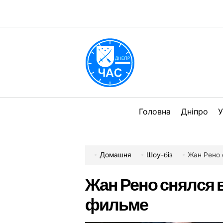
Перейти
до
вмісту
DPChas
Головна
Дніпро
У
Домашня
Шоу-біз
Жан Рено 
Жан Рено снялся 
фильме