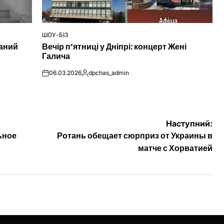
ШОУ-БІЗ
ОПУБЛІКУВАТИ
наний
Вечір п’ятниці у Дніпрі: концерт Жені
У
Галича
06.03.2026
dpchas_admin
on
Опубліковано
Наступний:
ьное
Ротань обещает сюрприз от Украины в
матче с Хорватией