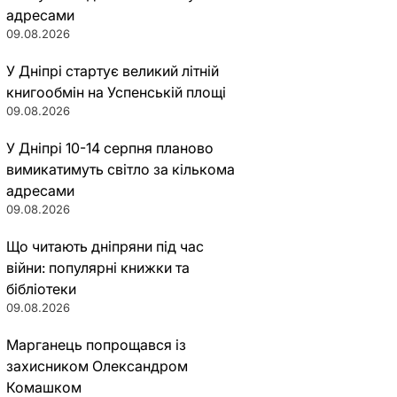
адресами
09.08.2026
У Дніпрі стартує великий літній
книгообмін на Успенській площі
09.08.2026
У Дніпрі 10-14 серпня планово
вимикатимуть світло за кількома
адресами
09.08.2026
Що читають дніпряни під час
війни: популярні книжки та
бібліотеки
09.08.2026
Марганець попрощався із
захисником Олександром
Комашком