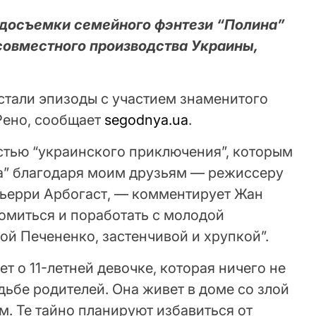
 досъемки семейного фэнтези “Полина”
совместного производства Украины,
тали эпизоды с участием знаменитого
Рено, сообщает
segodnya.ua
.
астью “украинского приключения”, которым
а” благодаря моим друзьям — режиссеру
Тьерри Арбогаст, — комментирует Жан
омиться и поработать с молодой
й Печененко, застенчивой и хрупкой”.
т о 11-летней девочке, которая ничего не
дьбе родителей. Она живет в доме со злой
. Те тайно планируют избавиться от