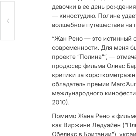
девочки в ее день рождения
— киностудию. Полине удает
волшебное путешествие на 
“Жан Рено — это истинный 
современности. Для меня бы
проекте “Полина””, — отмеч
продюсер фильма Олиас Бар
критики за короткометражны
обладатель премии Marc’Aur
международного кинофестив
2010).
Помимо Жана Рено в фильме
как Виржини Ледуайен (“Пля
Обеликс в Британии”), укра