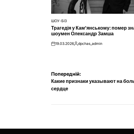
ШОУ-БІЗ
ОПУБЛІКУВАТИ
Трагедія у Кам’янському: помер з
У
шоумен Олександр Замша
19.03.2026
dpchas_admin
on
Опубліковано
Навігація
Попередній:
Какие признаки указывают на бол
записів
сердце