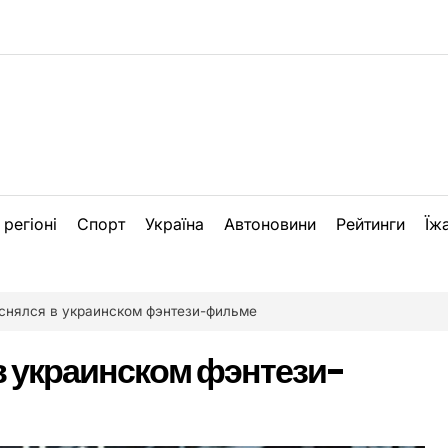
 регіоні
Спорт
Україна
Автоновини
Рейтинги
Їж
снялся в украинском фэнтези-фильме
в украинском фэнтези-