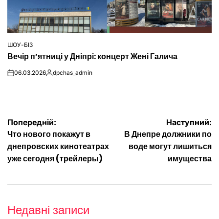
ШОУ-БІЗ
ОПУБЛІКУВАТИ
Вечір п’ятниці у Дніпрі: концерт Жені Галича
У
06.03.2026
dpchas_admin
on
Опубліковано
Навігація
Попередній:
Наступний:
Что нового покажут в
В Днепре должники по
записів
днепровских кинотеатрах
воде могут лишиться
уже сегодня (трейлеры)
имущества
Недавні записи