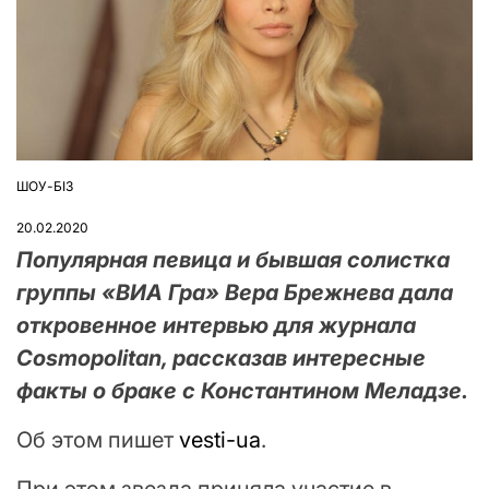
ШОУ-БІЗ
ОПУБЛІКУВАТИ
У
20.02.2020
Популярная певица и бывшая солистка
группы «ВИА Гра» Вера Брежнева дала
откровенное интервью для журнала
Cosmopolitan, рассказав интересные
факты о браке с Константином Меладзе.
Об этом пишет
vesti-ua
.
При этом звезда приняла участие в