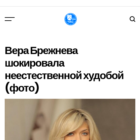
Перейти
до
вмісту
DPChas
Вера Брежнева
шокировала
неестественной худобой
(фото)