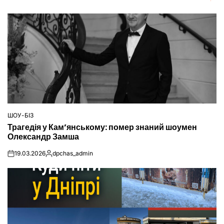
ШОУ-БІЗ
ОПУБЛІКУВАТИ
Трагедія у Кам’янському: помер знаний шоумен
У
Олександр Замша
19.03.2026
dpchas_admin
on
Опубліковано