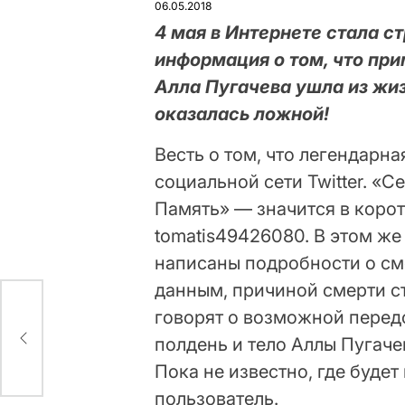
06.05.2018
4 мая в Интернете стала с
информация о том, что пр
Алла Пугачева ушла из жиз
оказалась ложной!
Весть о том, что легендарна
социальной сети Twitter. «С
Память» — значится в коро
tomatis49426080. В этом же 
написаны подробности о см
данным, причиной смерти с
говорят о возможной перед
кин
полдень и тело Аллы Пугаче
Пока не известно, где буде
пользователь.