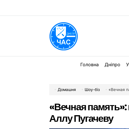
Перейти
до
вмісту
DPChas
Головна
Дніпро
У
Домашня
Шоу-біз
«Вечная п
«Вечная память»:
Аллу Пугачеву