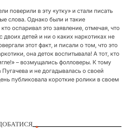
и поверили в эту «утку» и стали писать
ые слова. Однако были и такие
кто оспаривал это заявление, отмечая, что
с двоих детей и ни о каких наркотиках не
вергали этот факт, и писали о том, что это
аркотики, она деток воспитывала! А тот, кто
 игле!» – возмущались фолловеры. К тому
а Пугачева и не догадывалась о своей
 день публиковала короткие ролики в своем
ДОБАТИСЯ