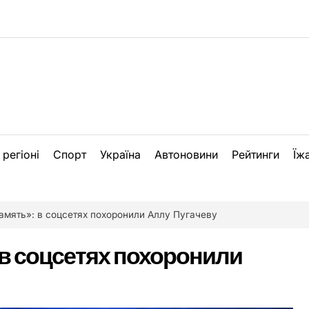
 регіоні
Спорт
Україна
Автоновини
Рейтинги
Їж
амять»: в соцсетях похоронили Аллу Пугачеву
 в соцсетях похоронили