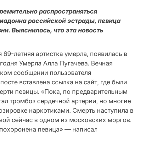
тремительно распространяться
имадонна российской эстрады, певица
ни. Выяснилось, что эта новость
я 69-летняя артистка умерла, появилась в
егодня Умерла Алла Пугачева. Вечная
тком сообщении пользователя
посте вставлена ссылка на сайт, где были
ерти певицы. «Пока, по предварительным
тал тромбоз сердечной артерии, но многие
озировке наркотиками. Смерть наступила в
вой сейчас в одном из московских моргов.
т похоронена певица» — написал