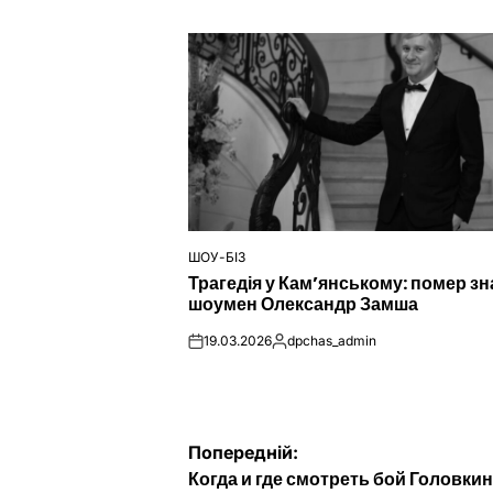
ШОУ-БІЗ
ОПУБЛІКУВАТИ
Трагедія у Кам’янському: помер з
У
шоумен Олександр Замша
19.03.2026
dpchas_admin
on
Опубліковано
Навігація
Попередній:
Когда и где смотреть бой Головкин