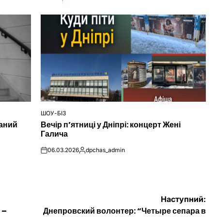
ШОУ-БІЗ
ОПУБЛІКУВАТИ
наний
Вечір п’ятниці у Дніпрі: концерт Жені
У
Галича
06.03.2026
dpchas_admin
on
Опубліковано
Наступний:
 –
Днепровский волонтер: “Четыре сепара в