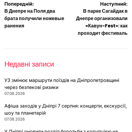
Навігація
Попередній:
Наступний:
В Днепре на Поля два
В парке Сагайдак в
записів
брата получили ножевые
Днепре организовали
ранения
«Кавун-Fest»: как
проходит фестиваль
Недавні записи
УЗ змінює маршрути поїздів на Дніпропетровщині
через безпекові ризики
07.08.2026
Афіша заходів у Дніпрі 7 серпня: концерти, екскурсії,
шоу та планетарій
07.08.2026
У Дніпрі оновили розділ боротьби з корупцією на