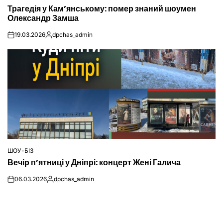
ОПУБЛІКУВАТИ
Трагедія у Кам’янському: помер знаний шоумен
У
Олександр Замша
19.03.2026
dpchas_admin
on
Опубліковано
ШОУ-БІЗ
ОПУБЛІКУВАТИ
Вечір п’ятниці у Дніпрі: концерт Жені Галича
У
06.03.2026
dpchas_admin
on
Опубліковано