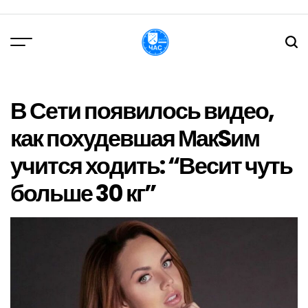
Перейти
до
вмісту
DPChas
В Сети появилось видео,
как похудевшая МакSим
учится ходить: “Весит чуть
больше 30 кг”