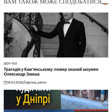
ВАМ ТАКОЖ МОЖЕ СПОДОБАТИСЯ
ШОУ-БІЗ
ОПУБЛІКУВАТИ
Трагедія у Кам’янському: помер знаний шоумен
У
Олександр Замша
19.03.2026
dpchas_admin
on
Опубліковано