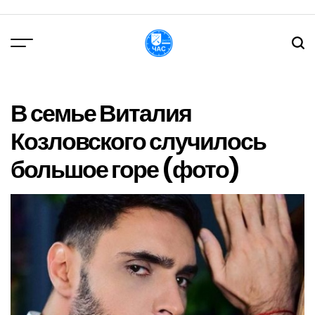
Перейти
до
вмісту
DPChas
В семье Виталия
Козловского случилось
большое горе (фото)