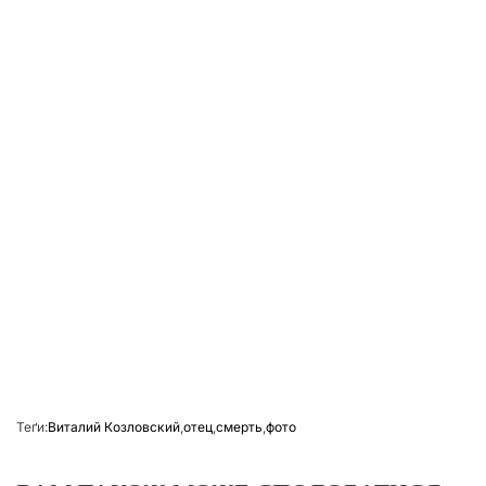
Теґи:
Виталий Козловский
,
отец
,
смерть
,
фото