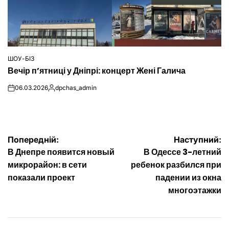
ШОУ-БІЗ
ОПУБЛІКУВАТИ
Вечір п’ятниці у Дніпрі: концерт Жені Галича
У
06.03.2026
dpchas_admin
on
Опубліковано
Навігація
Попередній:
Наступний:
В Днепре появится новый
В Одессе 3-летний
записів
микрорайон: в сети
ребенок разбился при
показали проект
падении из окна
многоэтажки