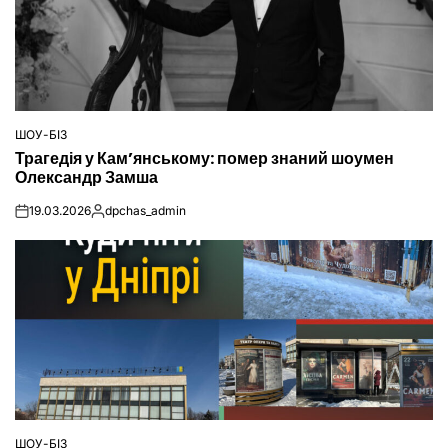
ШОУ-БІЗ
ОПУБЛІКУВАТИ
Трагедія у Кам’янському: помер знаний шоумен
У
Олександр Замша
19.03.2026
dpchas_admin
on
Опубліковано
ШОУ-БІЗ