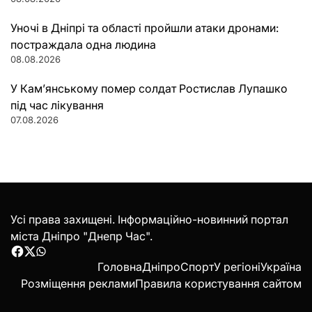
Уночі в Дніпрі та області пройшли атаки дронами:
постраждала одна людина
08.08.2026
У Кам’янському помер солдат Ростислав Лупашко
під час лікування
07.08.2026
Усі права захищені. Інформаційно-новинний портал
міста Дніпро "Днепр Час".
Facebook
Twitter
WhatsApp
Головна
Дніпро
Спорт
У регіоні
Україна
Розміщення реклами
Правила користування сайтом