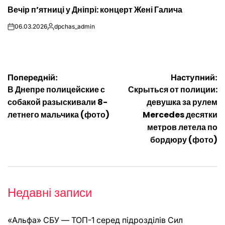
ОПУБЛІКУВАТИ
Вечір п’ятниці у Дніпрі: концерт Жені Галича
У
06.03.2026
dpchas_admin
on
Опубліковано
Навігація
Попередній:
Наступний:
В Днепре полицейские с
Скрыться от полиции:
записів
собакой разыскивали 8-
девушка за рулем
летнего мальчика (фото)
Mercedes десятки
метров летела по
бордюру (фото)
Недавні записи
«Альфа» СБУ — ТОП-1 серед підрозділів Сил