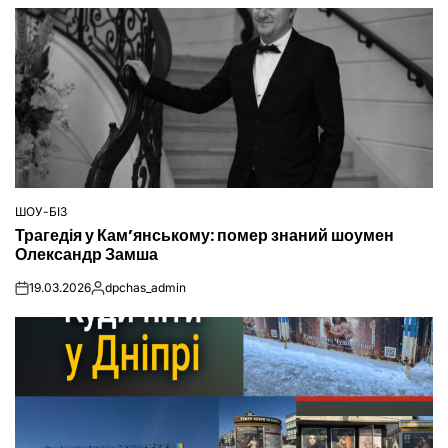
ШОУ-БІЗ
ОПУБЛІКУВАТИ
Трагедія у Кам’янському: помер знаний шоумен
У
Олександр Замша
19.03.2026
dpchas_admin
on
Опубліковано