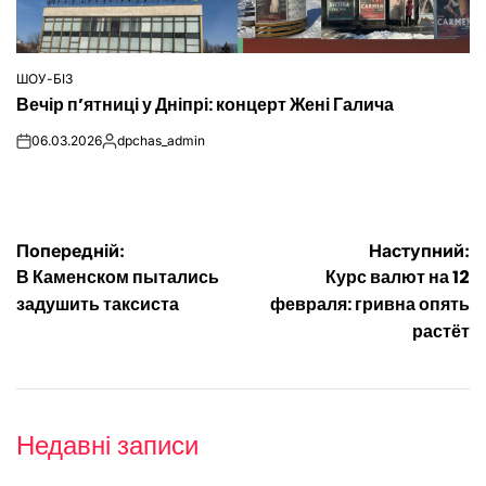
ШОУ-БІЗ
ОПУБЛІКУВАТИ
Вечір п’ятниці у Дніпрі: концерт Жені Галича
У
06.03.2026
dpchas_admin
on
Опубліковано
Навігація
Попередній:
Наступний:
В Каменском пытались
Курс валют на 12
записів
задушить таксиста
февраля: гривна опять
растёт
Недавні записи