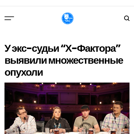
Перейти
до
вмісту
DPChas
У экс-судьи “Х-Фактора”
выявили множественные
опухоли