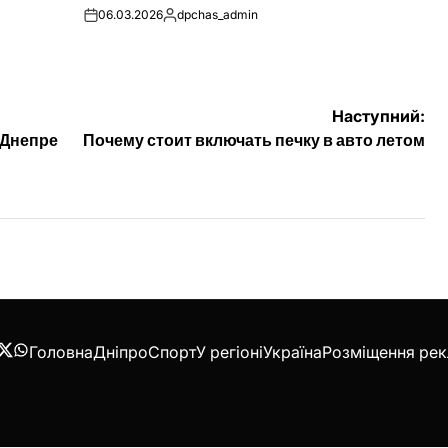
06.03.2026
dpchas_admin
on
Опубліковано
Наступний:
 Днепре
Почему стоит включать печку в авто летом
Головна
Дніпро
Спорт
У регіоні
Україна
Розміщення ре
acebook
Twitter
WhatsApp