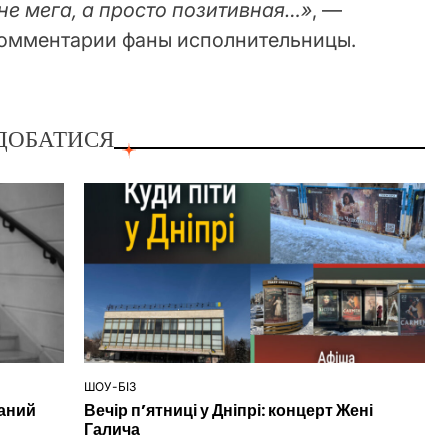
не мега, а просто позитивная…»
, —
комментарии фаны исполнительницы.
ДОБАТИСЯ
ШОУ-БІЗ
ОПУБЛІКУВАТИ
наний
Вечір п’ятниці у Дніпрі: концерт Жені
У
Галича