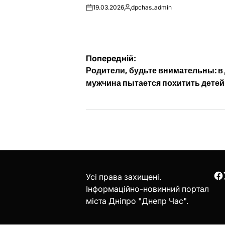
19.03.2026
dpchas_admin
on
Опубліковано
Навігація
Попередній:
Родители, будьте внимательны: в
записів
мужчина пытается похитить детей
Усі права захищені.
F
Інформаційно-новинний портал
міста Дніпро "Днепр Час".