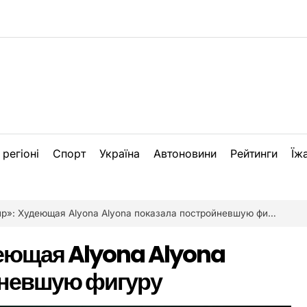
 регіоні
Спорт
Україна
Автоновини
Рейтинги
Їж
р»: Худеющая Alyona Alyona показала постройневшую фигуру
еющая Alyona Alyona
йневшую фигуру