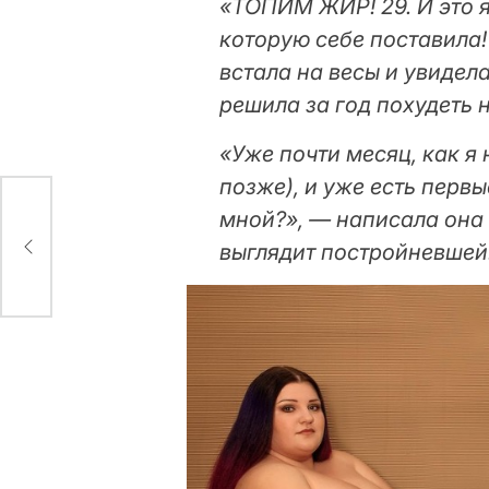
«ТОПИМ ЖИР! 29. И это я 
которую себе поставила!
встала на весы и увидела
решила за год похудеть н
«Уже почти месяц, как я
позже), и уже есть первы
мной?», — написала она 
: в
выглядит постройневшей