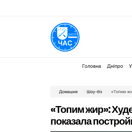
Перейти
до
вмісту
DPChas
Головна
Дніпро
У
Домашня
Шоу-біз
«Топим жи
«Топим жир»: Худ
показала постро