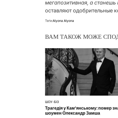
мегапозитивная, а станешь 
оставляют одобрительные 
Теґи:
Alyona Alyona
ВАМ ТАКОЖ МОЖЕ СПО
ШОУ-БІЗ
ОПУБЛІКУВАТИ
Трагедія у Кам’янському: помер з
У
шоумен Олександр Замша