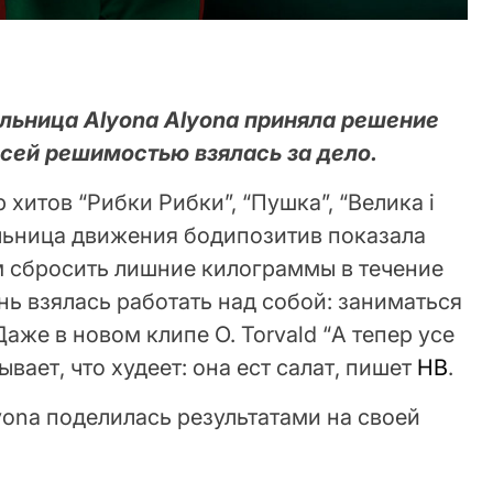
льница Alyona Alyona приняла решение
всей решимостью взялась за дело.
 хитов “Рибки Рибки”, “Пушка”, “Велика і
ельница движения бодипозитив показала
м сбросить лишние килограммы в течение
нь взялась работать над собой: заниматься
аже в новом клипе O. Torvald “А тепер усе
ывает, что худеет: она ест салат, пишет
НВ
.
lyona поделилась результатами на своей