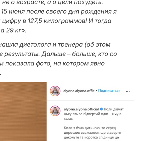
не о возрасте, а о цели похудеть,
 15 июня после своего дня рождения я
 цифру в 127,5 килограммов! И тогда
а 29 кг».⠀
 нашла диетолога и тренера (об этом
е результаты. Дальше – больше, кто со
и показала фото, на котором явно
.