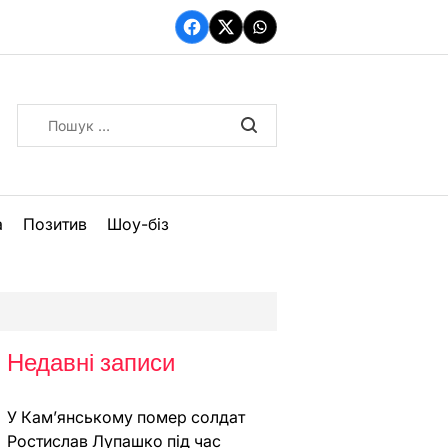
Facebook
Twitter
WhatsApp
Пошук:
а
Позитив
Шоу-біз
Недавні записи
У Кам’янському помер солдат
Ростислав Лупашко під час