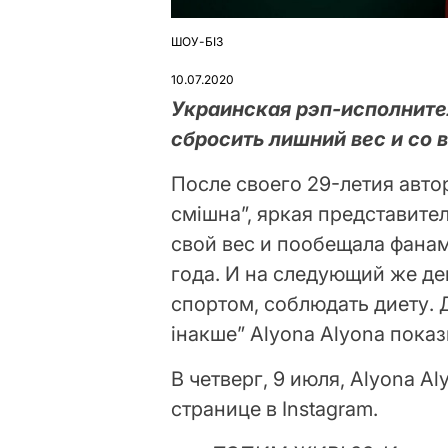
ШОУ-БІЗ
ОПУБЛІКУВАТИ
У
10.07.2020
Украинская рэп-исполните
сбросить лишний вес и со 
После своего 29-летия автор
смішна”, яркая представит
свой вес и пообещала фана
года. И на следующий же де
спортом, соблюдать диету. Д
інакше” Alyona Alyona показ
В четверг, 9 июля, Alyona A
странице в Instagram.