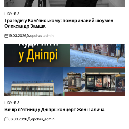
ШОУ-БІЗ
ОПУБЛІКУВАТИ
Трагедія у Кам’янському: помер знаний шоумен
У
Олександр Замша
19.03.2026
dpchas_admin
on
Опубліковано
ШОУ-БІЗ
ОПУБЛІКУВАТИ
Вечір п’ятниці у Дніпрі: концерт Жені Галича
У
06.03.2026
dpchas_admin
on
Опубліковано