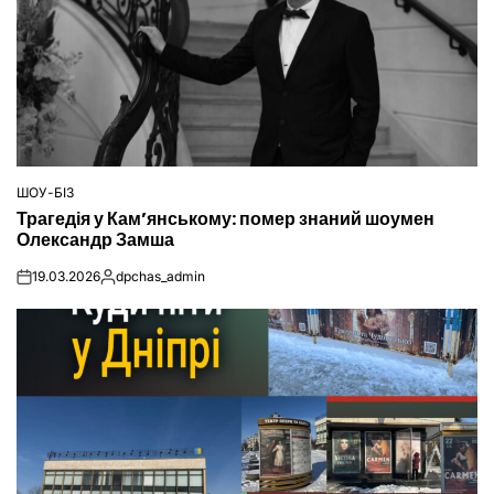
ШОУ-БІЗ
ОПУБЛІКУВАТИ
Трагедія у Кам’янському: помер знаний шоумен
У
Олександр Замша
19.03.2026
dpchas_admin
on
Опубліковано