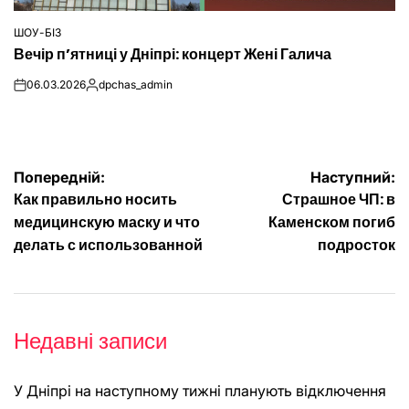
ШОУ-БІЗ
ОПУБЛІКУВАТИ
Вечір п’ятниці у Дніпрі: концерт Жені Галича
У
06.03.2026
dpchas_admin
on
Опубліковано
Навігація
Попередній:
Наступний:
Как правильно носить
Страшное ЧП: в
записів
медицинскую маску и что
Каменском погиб
делать с использованной
подросток
Недавні записи
У Дніпрі на наступному тижні планують відключення