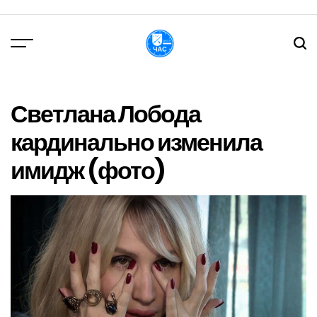
Перейти
до
вмісту
DPChas
Светлана Лобода
кардинально изменила
имидж (фото)