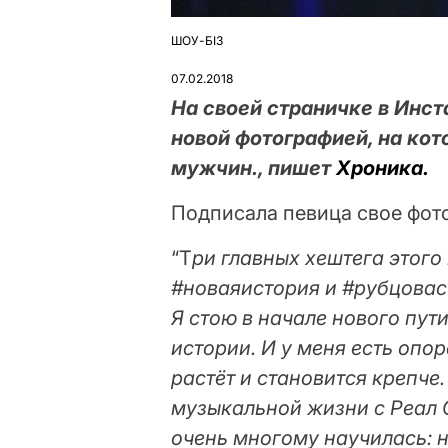
ШОУ-БІЗ
ОПУБЛІКУВАТИ
У
07.02.2018
На своей страничке в Инс
новой фотографией, на кот
мужчин., пишет
Хроника.
Подписала певица свое фото
“Т
ри главных хештега этого
#новаяистория и #рубцовас
Я стою в начале нового пут
истории. И у меня есть опо
растёт и становится крепч
музыкальной жизни с Реал О
очень многому научилась: на