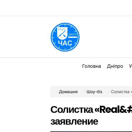
Перейти
до
вмісту
DPChas
Головна
Дніпро
У
Домашня
Шоу-біз
Солистка 
Солистка «Real&
заявление