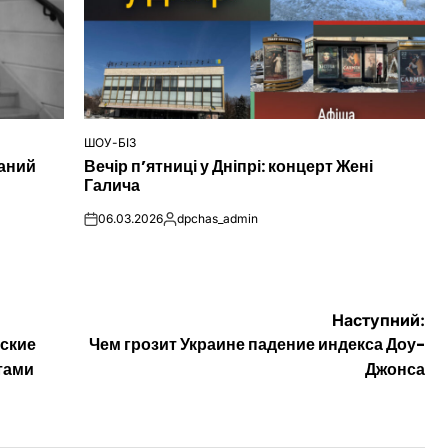
ШОУ-БІЗ
ОПУБЛІКУВАТИ
наний
Вечір п’ятниці у Дніпрі: концерт Жені
У
Галича
06.03.2026
dpchas_admin
on
Опубліковано
Наступний:
йские
Чем грозит Украине падение индекса Доу-
тами
Джонса