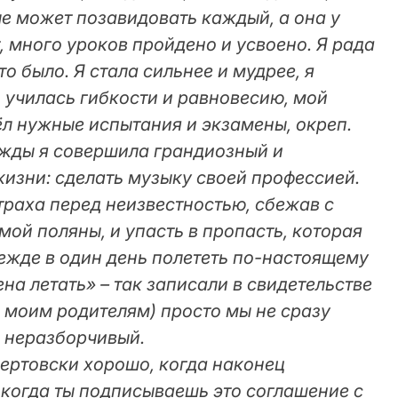
ле может позавидовать каждый, а она у
т, много уроков пройдено и усвоено. Я рада
то было. Я стала сильнее и мудрее, я
 училась гибкости и равновесию, мой
л нужные испытания и экзамены, окреп.
нажды я совершила грандиозный и
жизни: сделать музыку своей профессией.
траха перед неизвестностью, сбежав с
ой поляны, и упасть в пропасть, которая
дежде в один день полететь по-настоящему
на летать» – так записали в свидетельстве
и моим родителям) просто мы не сразу
 неразборчивый.
 чертовски хорошо, когда наконец
, когда ты подписываешь это соглашение с