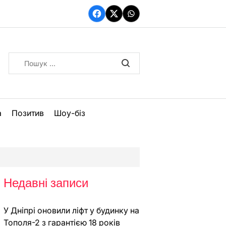
Facebook
Twitter
WhatsApp
Пошук:
а
Позитив
Шоу-біз
Недавні записи
У Дніпрі оновили ліфт у будинку на
Тополя-2 з гарантією 18 років