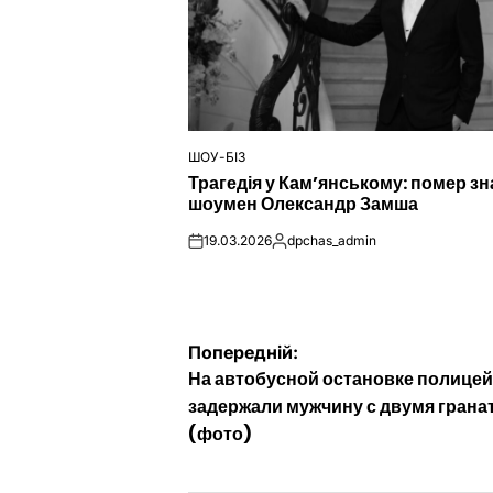
ШОУ-БІЗ
ОПУБЛІКУВАТИ
Трагедія у Кам’янському: помер з
У
шоумен Олександр Замша
19.03.2026
dpchas_admin
on
Опубліковано
Навігація
Попередній:
На автобусной остановке полице
записів
задержали мужчину с двумя грана
(фото)