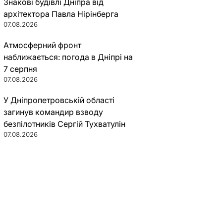
Знакові будівлі Дніпра від
архітектора Павла Нірінберга
07.08.2026
Атмосферний фронт
наближається: погода в Дніпрі на
7 серпня
07.08.2026
У Дніпропетровській області
загинув командир взводу
безпілотників Сергій Тухватулін
07.08.2026