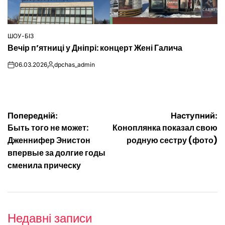
ШОУ-БІЗ
ОПУБЛІКУВАТИ
Вечір п’ятниці у Дніпрі: концерт Жені Галича
У
06.03.2026
dpchas_admin
on
Опубліковано
Навігація
Попередній:
Наступний:
Быть того не может:
Коноплянка показал свою
записів
Дженнифер Энистон
родную сестру (фото)
впервые за долгие годы
сменила прическу
Недавні записи