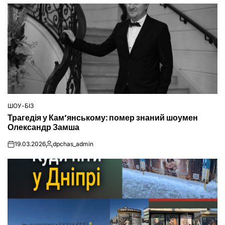
ШОУ-БІЗ
ОПУБЛІКУВАТИ
Трагедія у Кам’янському: помер знаний шоумен
У
Олександр Замша
19.03.2026
dpchas_admin
on
Опубліковано