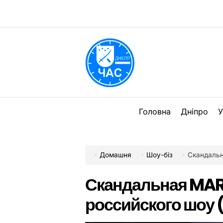
Перейти
до
вмісту
DPChas
Головна
Дніпро
У
Домашня
Шоу-біз
Скандальн
Скандальная MAR
российского шоу 