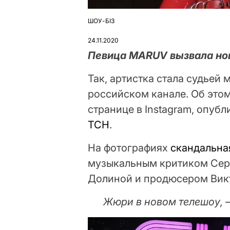
ШОУ-БІЗ
ОПУБЛІКУВАТИ
У
24.11.2020
Певица MARUV вызвала нов
Так, артистка стала судьей
российском канале. Об это
странице в Instagram, опуб
ТСН
.
На фотографиях
скандальна
музыкальным критиком Сер
Долиной и продюсером Ви
Жюри в новом телешоу, –