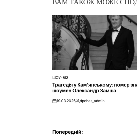
ВАМ ТАКОЖ МОЖЕ СПО
ШОУ-БІЗ
ОПУБЛІКУВАТИ
Трагедія у Кам’янському: помер з
У
шоумен Олександр Замша
19.03.2026
dpchas_admin
on
Опубліковано
Навігація
Попередній: