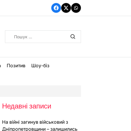
Facebook
Twitter
WhatsApp
Пошук:
а
Позитив
Шоу-біз
Недавні записи
На війні загинув військовий з
Дніпропетровщини – залишились