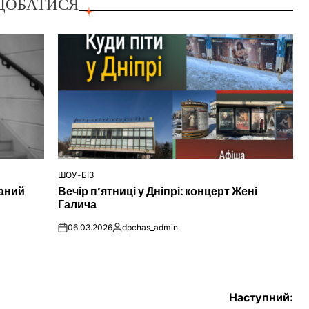
ДОБАТИСЯ
ШОУ-БІЗ
ОПУБЛІКУВАТИ
наний
Вечір п’ятниці у Дніпрі: концерт Жені
У
Галича
06.03.2026
dpchas_admin
on
Опубліковано
Наступний: