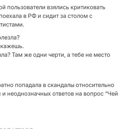
ой пользователи взялись критиковать
 поехала в РФ и сидит за столом с
тистами.
олезла?
скажешь.
ыла? Там же одни черти, а тебе не место
ратно попадала в скандалы относительно
 и неоднозначных ответов на вопрос “Чей