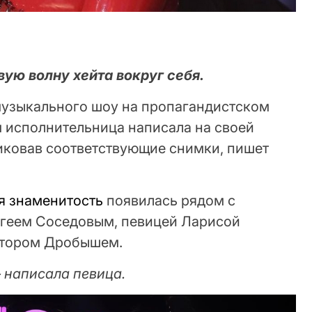
ую волну хейта вокруг себя.
 музыкального шоу на пропагандистском
м исполнительница написала на своей
ликовав соответствующие снимки, пишет
я знаменитость
появилась рядом с
геем Соседовым, певицей Ларисой
ктором Дробышем.
 написала певица.