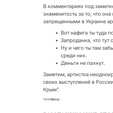
В комментариях под заметк
знаменитость за то, что она
запрещенными в Украине ар
Вот нафига ты туда п
Запроданка, что тут 
Ну и чего ты там заб
среди них.
Деньги не пахнут.
Заметим, артистка неоднок
своих выступлений в России
Крым”.
Теґи:
Maruv