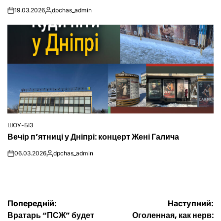
19.03.2026
dpchas_admin
on
Опубліковано
ШОУ-БІЗ
ОПУБЛІКУВАТИ
Вечір п’ятниці у Дніпрі: концерт Жені Галича
У
06.03.2026
dpchas_admin
on
Опубліковано
Навігація
Попередній:
Наступний:
Вратарь “ПСЖ” будет
Оголенная, как нерв: