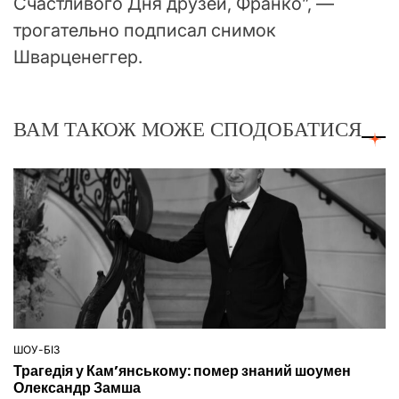
Счастливого Дня друзей, Франко”, —
трогательно подписал снимок
Шварценеггер.
ВАМ ТАКОЖ МОЖЕ СПОДОБАТИСЯ
ШОУ-БІЗ
ОПУБЛІКУВАТИ
Трагедія у Кам’янському: помер знаний шоумен
У
Олександр Замша