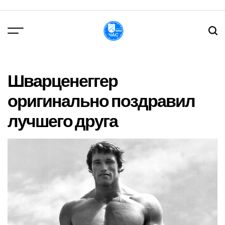
Перейти
до
вмісту
DPChas
Шварценеггер
оригинально поздравил
лучшего друга