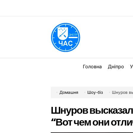
Перейти
до
вмісту
DPChas
Головна
Дніпро
У
Домашня
Шоу-біз
Шнуров выск
Шнуров высказалс
“Вот чем они отл