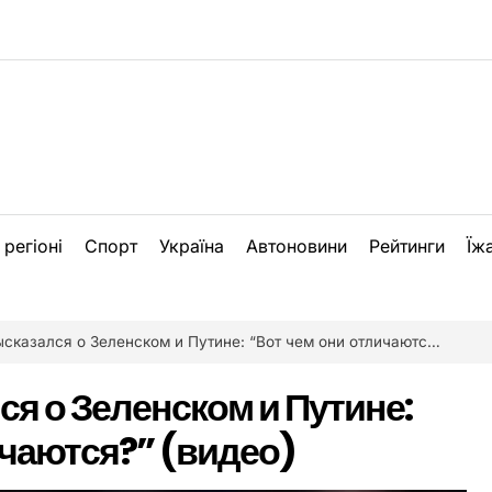
 регіоні
Спорт
Україна
Автоновини
Рейтинги
Їж
азался о Зеленском и Путине: “Вот чем они отличаются?” (видео)
я о Зеленском и Путине:
ичаются?” (видео)