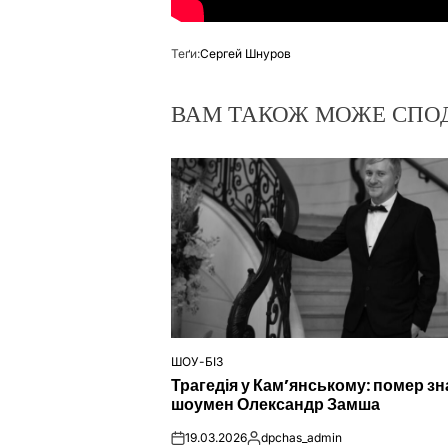
Теґи:
Сергей Шнуров
ВАМ ТАКОЖ МОЖЕ СПО
ШОУ-БІЗ
ОПУБЛІКУВАТИ
Трагедія у Кам’янському: помер з
У
шоумен Олександр Замша
19.03.2026
dpchas_admin
on
Опубліковано