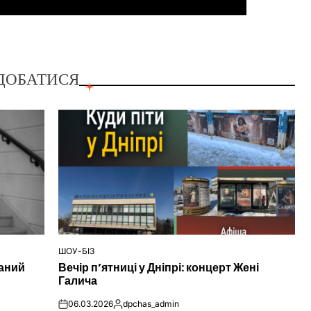
ДОБАТИСЯ
ШОУ-БІЗ
ОПУБЛІКУВАТИ
наний
Вечір п’ятниці у Дніпрі: концерт Жені
У
Галича
06.03.2026
dpchas_admin
on
Опубліковано