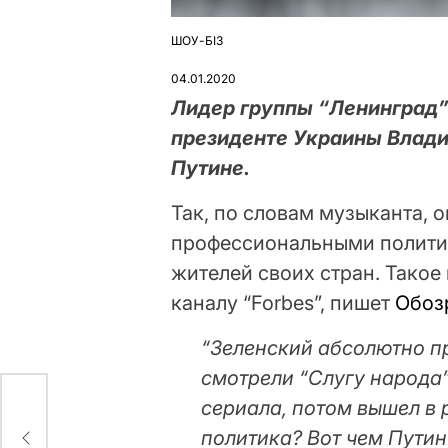
ШОУ-БІЗ
ОПУБЛІКУВАТИ
У
04.01.2020
Лидер группы “Ленинград”
президенте Украины Влади
Путине.
Так, по словам музыканта, 
профессиональными полити
жителей своих стран. Такое
каналу “Forbes”, пишет
Обоз
“Зеленский абсолютно п
смотрели “Слугу народа”
сериала, потом вышел в 
политика? Вот чем Путин