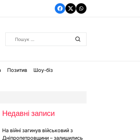
Facebook
Twitter
WhatsApp
Пошук:
а
Позитив
Шоу-біз
Недавні записи
На війні загинув військовий з
Дніпропетровщини – залишились