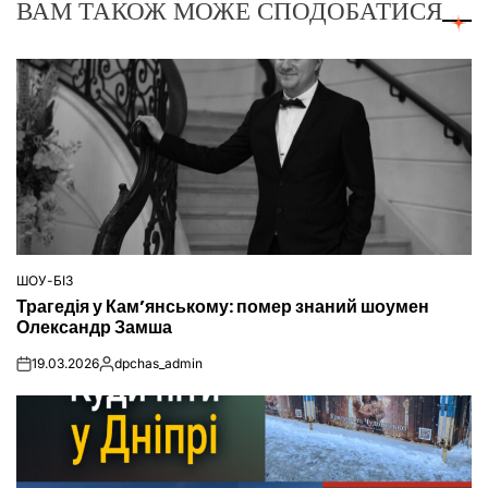
ВАМ ТАКОЖ МОЖЕ СПОДОБАТИСЯ
ШОУ-БІЗ
ОПУБЛІКУВАТИ
Трагедія у Кам’янському: помер знаний шоумен
У
Олександр Замша
19.03.2026
dpchas_admin
on
Опубліковано