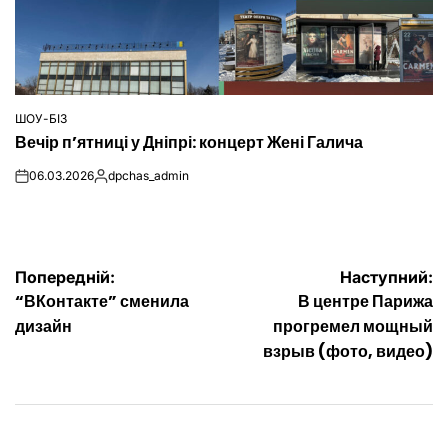
ШОУ-БІЗ
ОПУБЛІКУВАТИ
Вечір п’ятниці у Дніпрі: концерт Жені Галича
У
06.03.2026
dpchas_admin
on
Опубліковано
Навігація
Попередній:
Наступний:
“ВКонтакте” сменила
В центре Парижа
записів
дизайн
прогремел мощный
взрыв (фото, видео)