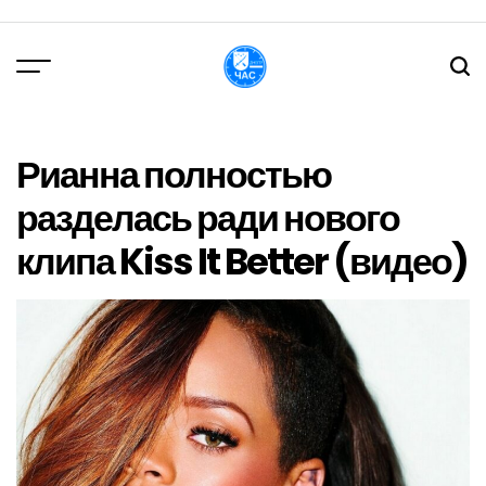
Перейти
до
вмісту
DPChas
Рианна полностью
разделась ради нового
клипа Kiss It Better (видео)