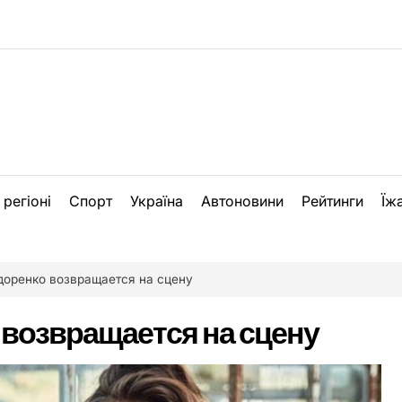
 регіоні
Спорт
Україна
Автоновини
Рейтинги
Їж
доренко возвращается на сцену
 возвращается на сцену