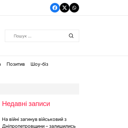
Facebook
Twitter
WhatsApp
Пошук:
а
Позитив
Шоу-біз
Недавні записи
На війні загинув військовий з
Дніпропетровщини – залишились