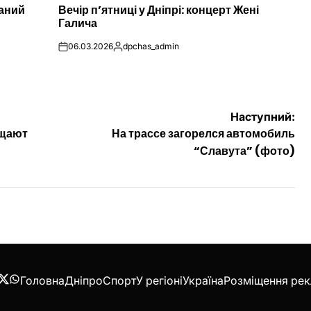
наний
Вечір п’ятниці у Дніпрі: концерт Жені
У
Галича
06.03.2026
dpchas_admin
on
Опубліковано
Наступний:
ещают
На трассе загорелся автомобиль
“Славута” (фото)
Головна
Дніпро
Спорт
У регіоні
Україна
Розміщення ре
acebook
Twitter
WhatsApp