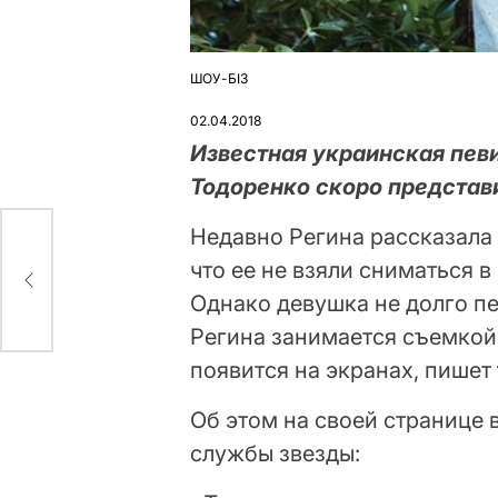
ШОУ-БІЗ
ОПУБЛІКУВАТИ
У
02.04.2018
Известная украинская пев
Тодоренко скоро представи
Недавно Регина рассказала о
что ее не взяли сниматься в
Однако девушка не долго пе
Регина занимается съемкой
появится на экранах, пишет
Об этом на своей странице 
службы звезды: