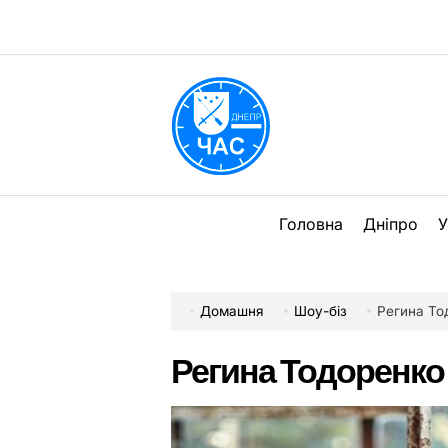
Перейти
до
вмісту
DPChas
Головна
Дніпро
У
Домашня
Шоу-біз
Регина То
Регина Тодоренко