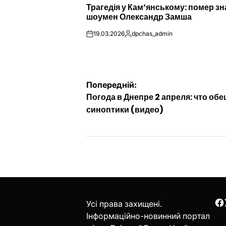
Трагедія у Кам’янському: помер з
У
шоумен Олександр Замша
19.03.2026
dpchas_admin
on
Опубліковано
Навігація
Попередній:
Погода в Днепре 2 апреля: что об
записів
синоптики (видео)
Усі права захищені.
F
Інформаційно-новинний портал