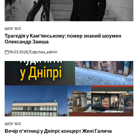
ШОУ-БІЗ
ОПУБЛІКУВАТИ
Трагедія у Кам’янському: помер знаний шоумен
У
Олександр Замша
19.03.2026
dpchas_admin
on
Опубліковано
ШОУ-БІЗ
ОПУБЛІКУВАТИ
Вечір п’ятниці у Дніпрі: концерт Жені Галича
У