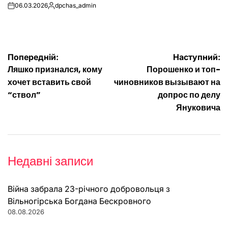
06.03.2026
dpchas_admin
on
Опубліковано
Навігація
Попередній:
Наступний:
Ляшко признался, кому
Порошенко и топ-
записів
хочет вставить свой
чиновников вызывают на
“ствол”
допрос по делу
Януковича
Недавні записи
Війна забрала 23-річного добровольця з
Вільногірська Богдана Бескровного
08.08.2026