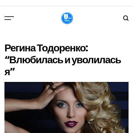
Перейти
до
вмісту
DPChas
Регина Тодоренко:
“Влюбилась и уволилась
я”