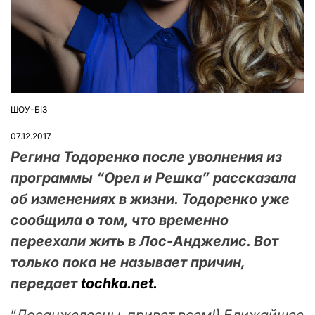
ШОУ-БІЗ
ОПУБЛІКУВАТИ
У
07.12.2017
Регина Тодоренко после уволнения из
программы “Орел и Решка” рассказала
об изменениях в жизни. Тодоренко уже
сообщила о том, что временно
переехали жить в Лос-Анджелис. Вот
только пока не называет причин,
передает
tochka.net.
“
Лосанжелесцы, привет всем!) Ближайшее