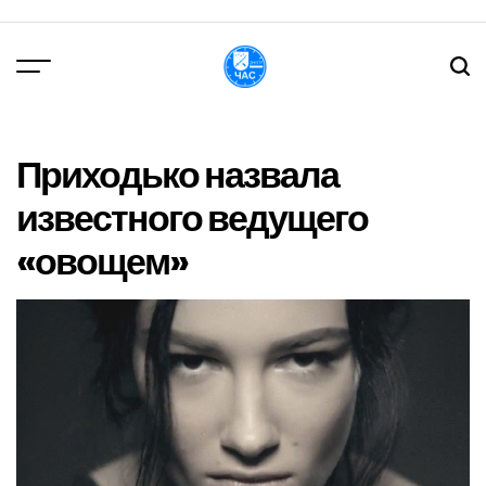
Перейти
до
вмісту
DPChas
Приходько назвала
известного ведущего
«овощем»