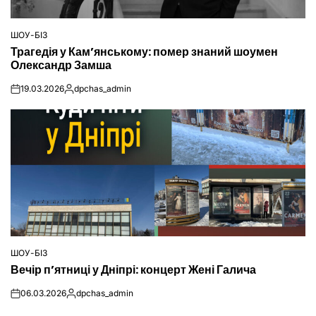
ШОУ-БІЗ
ОПУБЛІКУВАТИ
Трагедія у Кам’янському: помер знаний шоумен
У
Олександр Замша
19.03.2026
dpchas_admin
on
Опубліковано
ШОУ-БІЗ
ОПУБЛІКУВАТИ
Вечір п’ятниці у Дніпрі: концерт Жені Галича
У
06.03.2026
dpchas_admin
on
Опубліковано