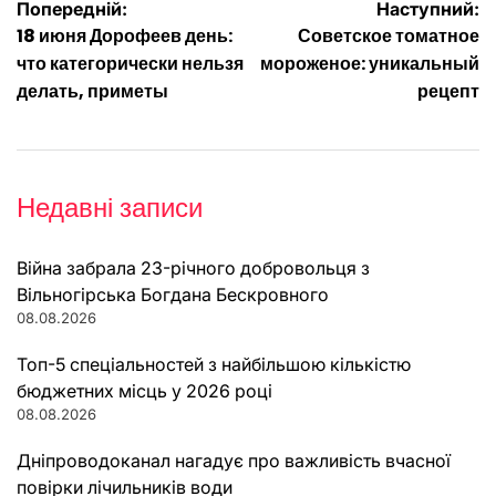
Навігація
Попередній:
Наступний:
18 июня Дорофеев день:
Советское томатное
записів
что категорически нельзя
мороженое: уникальный
делать, приметы
рецепт
Недавні записи
Війна забрала 23-річного добровольця з
Вільногірська Богдана Бескровного
08.08.2026
Топ-5 спеціальностей з найбільшою кількістю
бюджетних місць у 2026 році
08.08.2026
Дніпроводоканал нагадує про важливість вчасної
повірки лічильників води