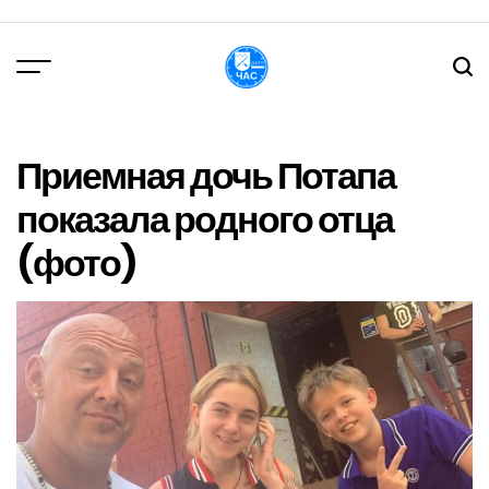
Перейти
до
вмісту
DPChas
Приемная дочь Потапа
показала родного отца
(фото)