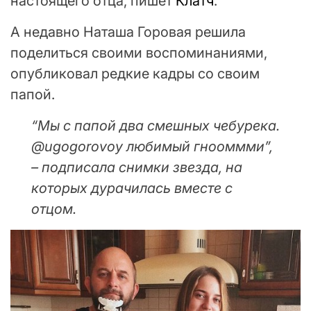
настоящего отца, пишет
Клатч
.
А недавно Наташа Горовая решила
поделиться своими воспоминаниями,
опубликовал редкие кадры со своим
папой.
“Мы с папой два смешных чебурека.
@ugogorovoy любимый гнооммми”,
– подписала снимки звезда, на
которых дурачилась вместе с
отцом.