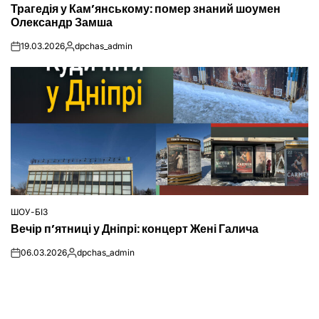
Трагедія у Кам’янському: помер знаний шоумен
У
Олександр Замша
19.03.2026
dpchas_admin
on
Опубліковано
ШОУ-БІЗ
ОПУБЛІКУВАТИ
Вечір п’ятниці у Дніпрі: концерт Жені Галича
У
06.03.2026
dpchas_admin
on
Опубліковано