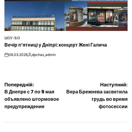
ШОУ-БІЗ
ОПУБЛІКУВАТИ
Вечір п’ятниці у Дніпрі: концерт Жені Галича
У
06.03.2026
dpchas_admin
on
Опубліковано
Навігація
Попередній:
Наступний:
В Днепре с 7 по 9 мая
Вера Брежнева засветила
записів
объявлено штормовое
грудь во время
предупреждение
фотосессии