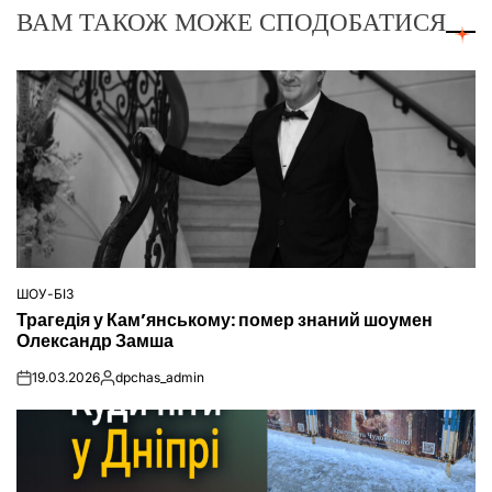
ВАМ ТАКОЖ МОЖЕ СПОДОБАТИСЯ
ШОУ-БІЗ
ОПУБЛІКУВАТИ
Трагедія у Кам’янському: помер знаний шоумен
У
Олександр Замша
19.03.2026
dpchas_admin
on
Опубліковано