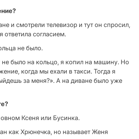
ение?
ане и смотрели телевизор и тут он спросил,
 я ответила согласием.
ольца не было.
г не было на кольцо, я копил на машину. Но
ение, когда мы ехали в такси. Тогда я
ыйдешь за меня?». А на диване было уже
те?
новном Ксеня или Бусинка.
исан как Хрюнечка, но называет Женя