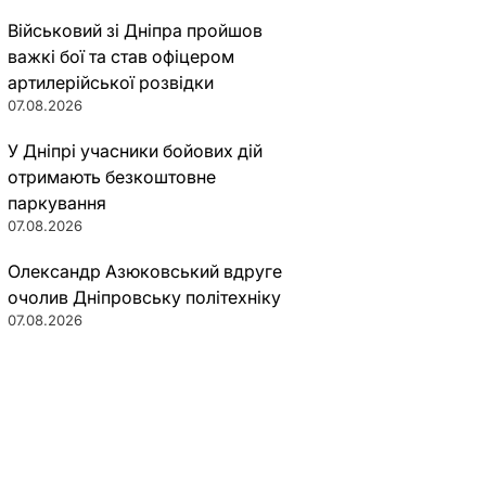
Військовий зі Дніпра пройшов
важкі бої та став офіцером
артилерійської розвідки
07.08.2026
У Дніпрі учасники бойових дій
отримають безкоштовне
паркування
07.08.2026
Олександр Азюковський вдруге
очолив Дніпровську політехніку
07.08.2026