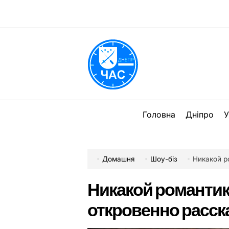
Перейти
до
вмісту
DPChas
Головна
Дніпро
У
Домашня
Шоу-біз
Никакой ро
Никакой романтик
откровенно расск