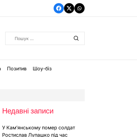
Facebook
Twitter
WhatsApp
Пошук:
а
Позитив
Шоу-біз
Недавні записи
У Кам’янському помер солдат
Ростислав Лупашко під час