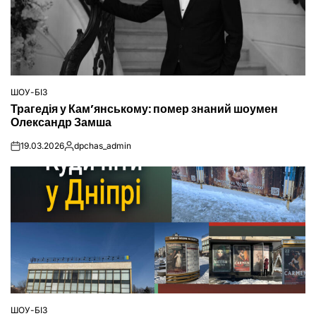
ШОУ-БІЗ
ОПУБЛІКУВАТИ
Трагедія у Кам’янському: помер знаний шоумен
У
Олександр Замша
19.03.2026
dpchas_admin
on
Опубліковано
ШОУ-БІЗ
ОПУБЛІКУВАТИ