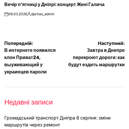
Вечір п’ятниці у Дніпрі: концерт Жені Галича
У
06.03.2026
dpchas_admin
on
Опубліковано
Навігація
Попередній:
Наступний:
В интернете появился
Завтра в Днепре
записів
клон Приват24,
перекроют дороги: как
выуживающий у
будут ездить маршрутки
украинцев пароли
Недавні записи
Громадський транспорт Дніпра 8 серпня: зміни
маршрутів через ремонт