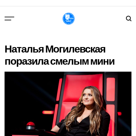
Перейти
до
вмісту
DPChas
Наталья Могилевская
поразила смелым мини