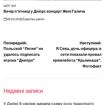
ШОУ-БІЗ
ОПУБЛІКУВАТИ
Вечір п’ятниці у Дніпрі: концерт Жені Галича
У
06.03.2026
dpchas_admin
on
Опубліковано
Навігація
Попередній:
Наступний:
Польской “Легии” не
Я Сева, дочь офицера: в
записів
удалось подписать
сети показали провал
игрока “Днепра”
кремлебота “Крымнаша”.
Фотофакт
Недавні записи
У Дніпрі 9 серпня змінили схему руху транспорту