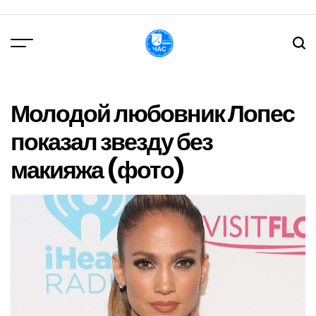
Перейти
до
вмісту
DPChas
Молодой любовник Лопес
показал звезду без
макияжа (фото)