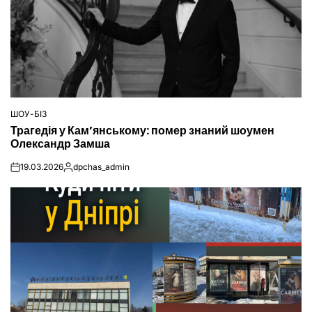
ШОУ-БІЗ
ОПУБЛІКУВАТИ
Трагедія у Кам’янському: помер знаний шоумен
У
Олександр Замша
19.03.2026
dpchas_admin
on
Опубліковано