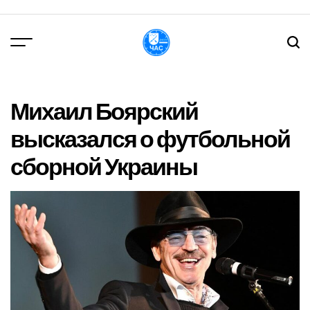
Перейти
до
вмісту
DPChas
Михаил Боярский
высказался о футбольной
сборной Украины