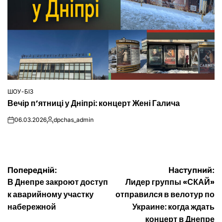
ШОУ-БІЗ
ОПУБЛІКУВАТИ
Вечір п’ятниці у Дніпрі: концерт Жені Галича
У
06.03.2026
dpchas_admin
on
Опубліковано
Навігація
Попередній:
Наступний:
В Днепре закроют доступ
Лидер группы «СКАЙ»
записів
к аварийному участку
отправился в велотур по
набережной
Украине: когда ждать
концерт в Днепре