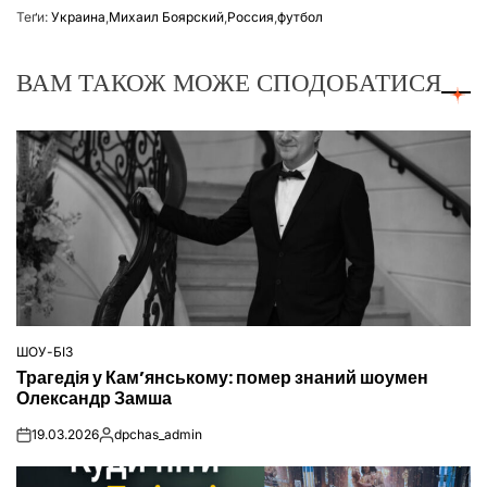
Теґи:
Украина
,
Михаил Боярский
,
Россия
,
футбол
ВАМ ТАКОЖ МОЖЕ СПОДОБАТИСЯ
ШОУ-БІЗ
ОПУБЛІКУВАТИ
Трагедія у Кам’янському: помер знаний шоумен
У
Олександр Замша
19.03.2026
dpchas_admin
on
Опубліковано