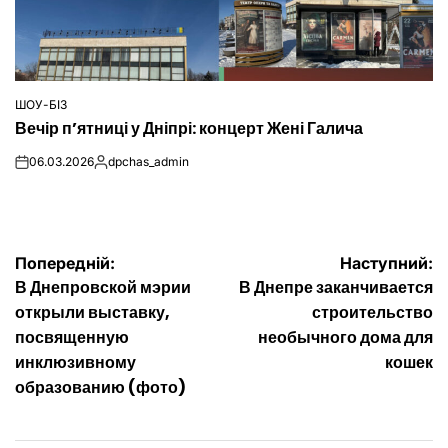
ШОУ-БІЗ
ОПУБЛІКУВАТИ
Вечір п’ятниці у Дніпрі: концерт Жені Галича
У
06.03.2026
dpchas_admin
on
Опубліковано
Навігація
Попередній:
Наступний:
В Днепровской мэрии
В Днепре заканчивается
записів
открыли выставку,
строительство
посвященную
необычного дома для
инклюзивному
кошек
образованию (фото)