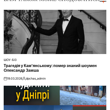
ШОУ-БІЗ
ОПУБЛІКУВАТИ
Трагедія у Кам’янському: помер знаний шоумен
У
Олександр Замша
19.03.2026
dpchas_admin
on
Опубліковано