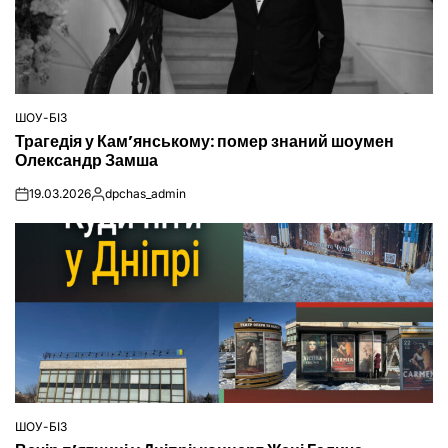
ШОУ-БІЗ
ОПУБЛІКУВАТИ
Трагедія у Кам’янському: помер знаний шоумен
У
Олександр Замша
19.03.2026
dpchas_admin
on
Опубліковано
ШОУ-БІЗ
ОПУБЛІКУВАТИ