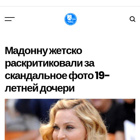
Перейти
до
вмісту
DPChas
Мадонну жетско
раскритиковали за
скандальное фото 19-
летней дочери