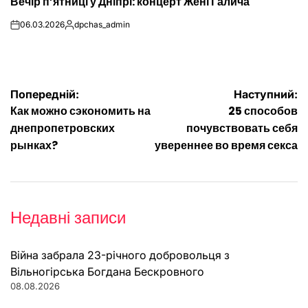
Вечір п’ятниці у Дніпрі: концерт Жені Галича
У
06.03.2026
dpchas_admin
on
Опубліковано
Навігація
Попередній:
Наступний:
Как можно сэкономить на
25 способов
записів
днепропетровских
почувствовать себя
рынках?
увереннее во время секса
Недавні записи
Війна забрала 23-річного добровольця з
Вільногірська Богдана Бескровного
08.08.2026