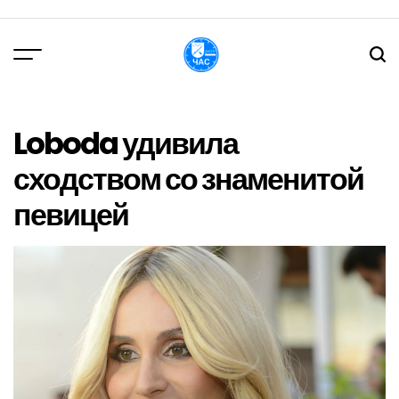
Перейти
до
вмісту
DPChas
Loboda удивила
сходством со знаменитой
певицей