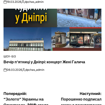
19.03.2026
dpchas_admin
on
Опубліковано
ШОУ-БІЗ
ОПУБЛІКУВАТИ
Вечір п’ятниці у Дніпрі: концерт Жені Галича
У
06.03.2026
dpchas_admin
on
Опубліковано
Навігація
Попередній:
Наступний:
“Золото” Украины на
Порошенко подписал