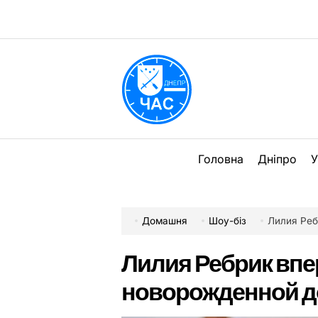
Перейти
до
вмісту
DPChas
Головна
Дніпро
У
Домашня
Шоу-біз
Лилия Реб
Лилия Ребрик впе
новорожденной д