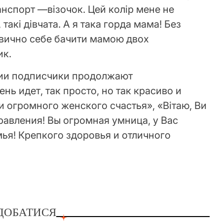
нспорт —візочок. Цей колір мене не
такі дівчата. А я така горда мама! Без
звично себе бачити мамою двох
ик.
фии подписчики продолжают
ь идет, так просто, но так красиво и
и огромного женского счастья», «Вітаю, Ви
авления! Вы огромная умница, у Вас
ья! Крепкого здоровья и отличного
ДОБАТИСЯ