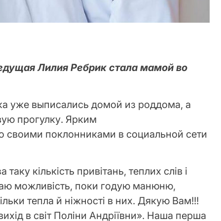
ведущая Лилия Ребрик стала мамой во
а уже выписались домой из роддома, а
ую прогулку. Ярким
о своими поклонниками в социальной сети
 таку кількість привітань, теплих слів і
маю можливість, поки годую манюню,
льки тепла й ніжності в них. Дякую Вам!!!
ихід в світ Поліни Андріївни». Наша перша