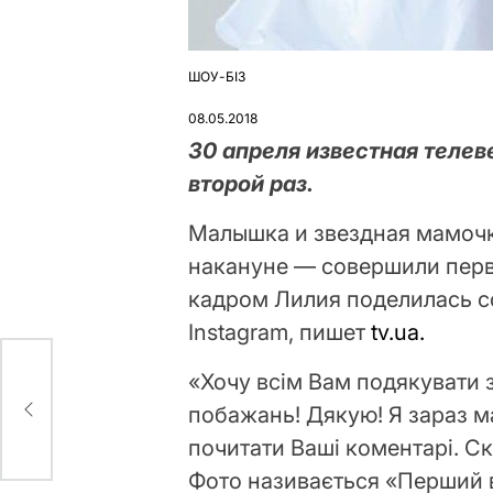
ШОУ-БІЗ
ОПУБЛІКУВАТИ
У
08.05.2018
30 апреля известная теле
второй раз.
Малышка и звездная мамочк
накануне — совершили перв
кадром Лилия поделилась с
Instagram, пишет
tv.ua.
«Хочу всім Вам подякувати за
ти
побажань! Дякую! Я зараз 
почитати Ваші коментарі. Скі
Фото називається «Перший в