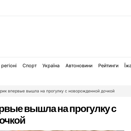
 регіоні
Спорт
Україна
Автоновини
Рейтинги
Їж
рик впервые вышла на прогулку с новорожденной дочкой
рвые вышла на прогулку с
очкой