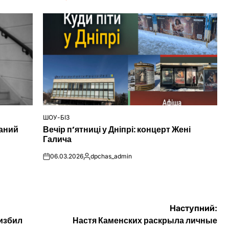
ШОУ-БІЗ
ОПУБЛІКУВАТИ
наний
Вечір п’ятниці у Дніпрі: концерт Жені
У
Галича
06.03.2026
dpchas_admin
on
Опубліковано
Наступний:
избил
Настя Каменских раскрыла личные