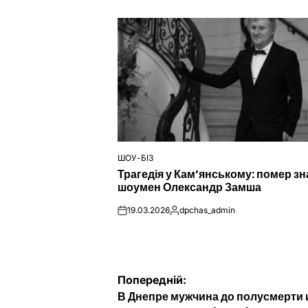
ШОУ-БІЗ
ОПУБЛІКУВАТИ
Трагедія у Кам’янському: помер з
У
шоумен Олександр Замша
19.03.2026
dpchas_admin
on
Опубліковано
Навігація
Попередній:
В Днепре мужчина до полусмерти 