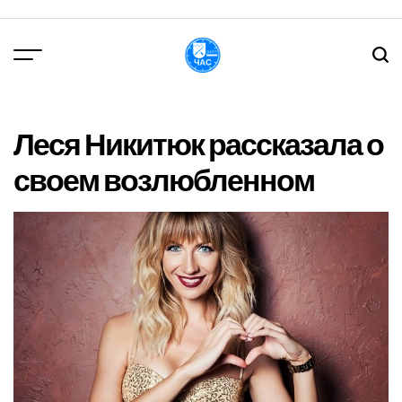
Перейти
до
вмісту
DPChas
Леся Никитюк рассказала о
своем возлюбленном