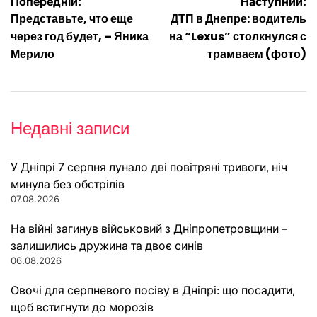
Навігація
Попередній:
Наступний:
Представьте, что еще
ДТП в Днепре: водитель
записів
через год будет, – Яника
на “Lexus” столкнулся с
Мерило
трамваем (фото)
Недавні записи
У Дніпрі 7 серпня лунало дві повітряні тривоги, ніч
минула без обстрілів
07.08.2026
На війні загинув військовий з Дніпропетровщини –
залишились дружина та двоє синів
06.08.2026
Овочі для серпневого посіву в Дніпрі: що посадити,
щоб встигнути до морозів