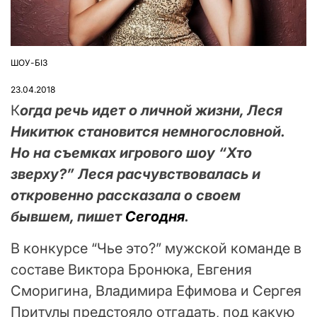
ШОУ-БІЗ
ОПУБЛІКУВАТИ
У
23.04.2018
К
огда
речь идет о личной жизни, Леся
Никитюк становится немногословной.
Но на съемках игрового шоу “Хто
зверху?” Леся расчувствовалась и
откровенно рассказала о своем
бывшем, пишет
Сегодня
.
В конкурсе “Чье это?” мужской команде в
составе Виктора Бронюка, Евгения
Сморигина, Владимира Ефимова и Сергея
Притулы предстояло отгадать, под какую