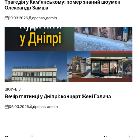
Трагедія у Кам’янському: помер знаний шоумен
У
Олександр Замша
19.03.2026
dpchas_admin
on
Опубліковано
ШОУ-БІЗ
ОПУБЛІКУВАТИ
Вечір п’ятниці у Дніпрі: концерт Жені Галича
У
06.03.2026
dpchas_admin
on
Опубліковано