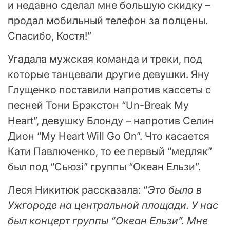
и недавно сделал мне большую скидку –
продал мобильный телефон за полцены.
Спасибо, Костя!”
Угадала мужская команда и треки, под
которые танцевали другие девушки. Яну
Глущенко поставили напротив кассеты с
песней Тони Брэкстон “Un-Break My
Heart”, девушку Блонду – напротив Селин
Дион “My Heart Will Go On”. Что касается
Кати Павлюченко, то ее первый “медляк”
был под “Сьюзі” группы “Океан Ельзи”.
Леся Никитюк рассказала: “
Это было в
Ужгороде на центральной площади. У нас
был концерт группы “Океан Ельзи”. Мне