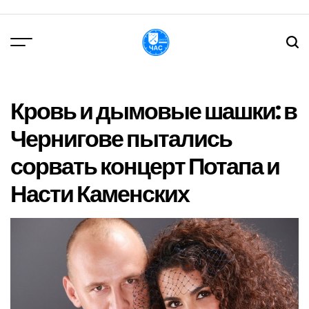
Перейти
до
вмісту
DPChas
Кровь и дымовые шашки: в
Чернигове пытались
сорвать концерт Потапа и
Насти Каменских