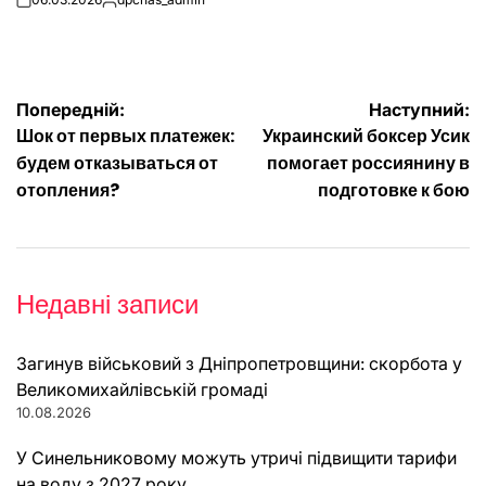
on
Опубліковано
Навігація
Попередній:
Наступний:
Шок от первых платежек:
Украинский боксер Усик
записів
будем отказываться от
помогает россиянину в
отопления?
подготовке к бою
Недавні записи
Загинув військовий з Дніпропетровщини: скорбота у
Великомихайлівській громаді
10.08.2026
У Синельниковому можуть утричі підвищити тарифи
на воду з 2027 року