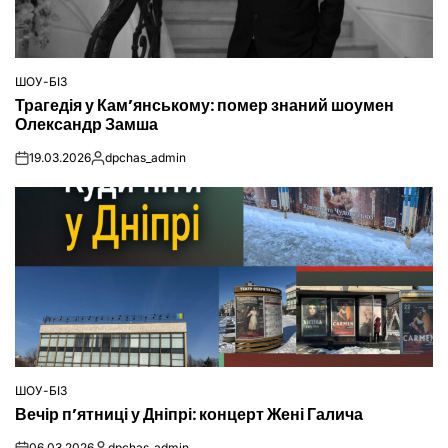
ШОУ-БІЗ
ОПУБЛІКУВАТИ
Трагедія у Кам’янському: помер знаний шоумен
У
Олександр Замша
19.03.2026
dpchas_admin
on
Опубліковано
ШОУ-БІЗ
ОПУБЛІКУВАТИ
Вечір п’ятниці у Дніпрі: концерт Жені Галича
У
06.03.2026
dpchas_admin