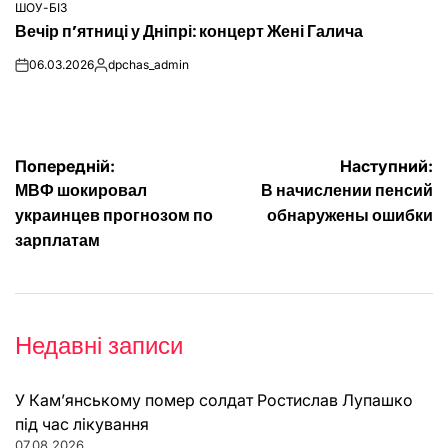
ШОУ-БІЗ
ОПУБЛІКУВАТИ
Вечір п’ятниці у Дніпрі: концерт Жені Галича
У
06.03.2026
dpchas_admin
on
Опубліковано
Навігація
Попередній:
Наступний:
МВФ шокировал
В начислении пенсий
записів
украинцев прогнозом по
обнаружены ошибки
зарплатам
Недавні записи
У Кам’янському помер солдат Ростислав Лупашко
під час лікування
07.08.2026