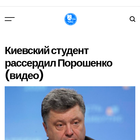
Перейти
до
вмісту
DPChas
Киевский студент
рассердил Порошенко
(видео)