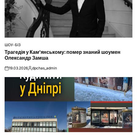
ШОУ-БІЗ
ОПУБЛІКУВАТИ
Трагедія у Кам’янському: помер знаний шоумен
У
Олександр Замша
19.03.2026
dpchas_admin
on
Опубліковано