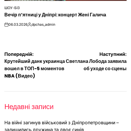
ШОУ-БІЗ
ОПУБЛІКУВАТИ
Вечір п’ятниці у Дніпрі: концерт Жені Галича
У
06.03.2026
dpchas_admin
on
Опубліковано
Навігація
Попередній:
Наступний:
Крутейший данк украинца
Светлана Лобода заявила
записів
вошел в ТОП-5 моментов
об уходе со сцены
NBA (Видео)
Недавні записи
На війні загинув військовий з Дніпропетровщини –
залишились дружина та двоє синів