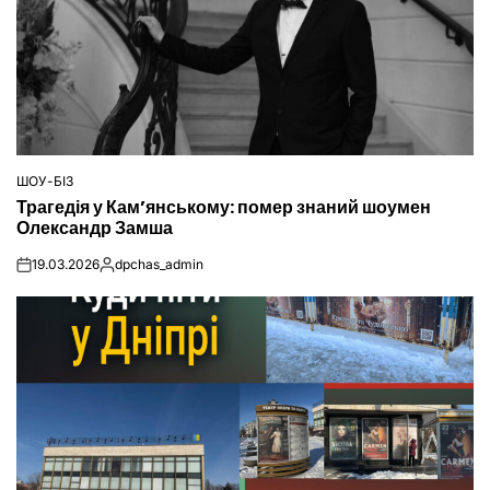
ШОУ-БІЗ
ОПУБЛІКУВАТИ
Трагедія у Кам’янському: помер знаний шоумен
У
Олександр Замша
19.03.2026
dpchas_admin
on
Опубліковано