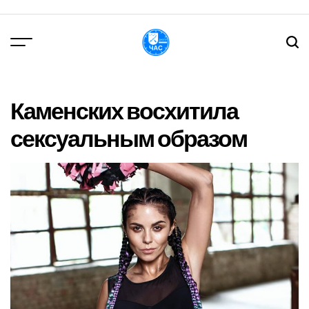
Перейти
до
вмісту
DPChas
Каменских восхитила
сексуальным образом