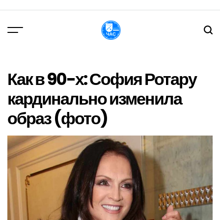
Перейти
до
вмісту
DPChas
Как в 90-х: София Ротару
кардинально изменила
образ (фото)