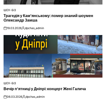
ШОУ-БІЗ
ОПУБЛІКУВАТИ
Трагедія у Кам’янському: помер знаний шоумен
У
Олександр Замша
19.03.2026
dpchas_admin
on
Опубліковано
ШОУ-БІЗ
ОПУБЛІКУВАТИ
Вечір п’ятниці у Дніпрі: концерт Жені Галича
У
06.03.2026
dpchas_admin
on
Опубліковано