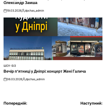
Олександр Замша
19.03.2026
dpchas_admin
on
Опубліковано
ШОУ-БІЗ
ОПУБЛІКУВАТИ
Вечір п’ятниці у Дніпрі: концерт Жені Галича
У
06.03.2026
dpchas_admin
on
Опубліковано
Навігація
Попередній:
Наступний: