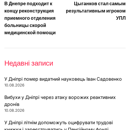
В Днепре подходит к
Цыганков стал самым
записів
концу реконструкция
результативным игроком
приемного отделения
УПЛ
больницы скорой
медицинской помощи
Недавні записи
У Дніпрі помер видатний науковець Іван Садовенко
10.08.2026
Вибухи у Дніпрі через атаку ворожих реактивних
дронів
10.08.2026
У Дніпрі літнім допоможуть оцифрувати трудові
книжки і зареєструватись у Пенсійному фонді