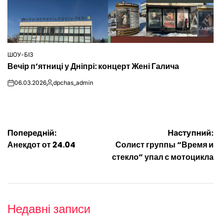
ШОУ-БІЗ
ОПУБЛІКУВАТИ
Вечір п’ятниці у Дніпрі: концерт Жені Галича
У
06.03.2026
dpchas_admin
on
Опубліковано
Навігація
Попередній:
Наступний:
Анекдот от 24.04
Солист группы “Время и
записів
стекло” упал с мотоцикла
Недавні записи