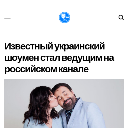
Перейти
до
вмісту
DPChas
Известный украинский
шоумен стал ведущим на
российском канале