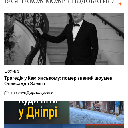
ВАМ ТАКОЖ МОЖЕ СПОДОБАТИСЯ
ШОУ-БІЗ
ОПУБЛІКУВАТИ
Трагедія у Кам’янському: помер знаний шоумен
У
Олександр Замша
19.03.2026
dpchas_admin
on
Опубліковано