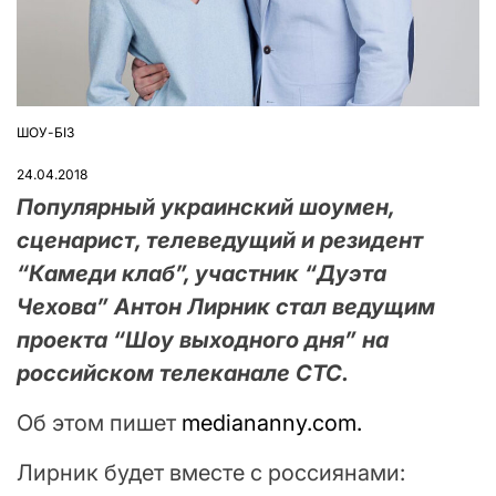
ШОУ-БІЗ
ОПУБЛІКУВАТИ
У
24.04.2018
Популярный украинский шоумен,
сценарист, телеведущий и резидент
“Камеди клаб”, участник “Дуэта
Чехова” Антон Лирник стал ведущим
проекта “Шоу выходного дня” на
российском телеканале СТС.
Об этом пишет
mediananny.com.
Лирник будет вместе с россиянами: