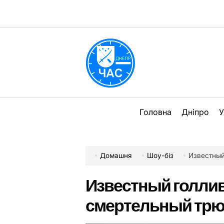
Перейти
до
вмісту
DPChas
Головна
Дніпро
У
Домашня
Шоу-біз
Известный
Известный голли
смертельный трю