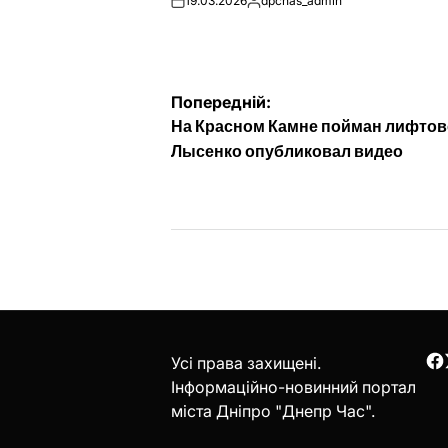
19.03.2026
dpchas_admin
on
Опубліковано
Навігація
Попередній:
На Красном Камне пойман лифтов
записів
Лысенко опубликовал видео
Усі права захищені.
F
Інформаційно-новинний портал
міста Дніпро "Днепр Час".