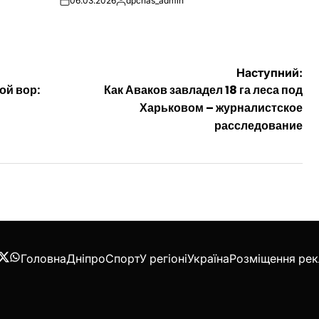
06.03.2026
dpchas_admin
on
Опубліковано
Наступний:
ой вор:
Как Аваков завладел 18 га леса под
Харьковом – журналистское
расследование
Головна
Дніпро
Спорт
У регіоні
Україна
Розміщення ре
acebook
Twitter
WhatsApp