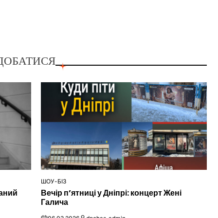
ДОБАТИСЯ
ШОУ-БІЗ
ОПУБЛІКУВАТИ
наний
Вечір п’ятниці у Дніпрі: концерт Жені
У
Галича