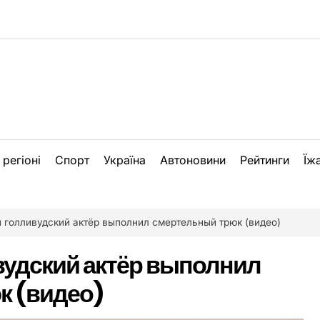
 регіоні
Спорт
Україна
Автоновини
Рейтинги
Їж
 голливудский актёр выполнил смертельный трюк (видео)
вудский актёр выполнил
к (видео)