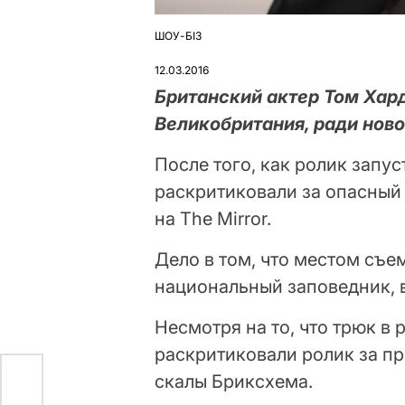
ШОУ-БІЗ
ОПУБЛІКУВАТИ
У
12.03.2016
Британский актер Том Хар
Великобритания, ради нов
После того, как ролик запу
раскритиковали за опасный
на The Mirror.
Дело в том, что местом съе
национальный заповедник, 
Несмотря на то, что трюк в
раскритиковали ролик за п
скалы Бриксхема.