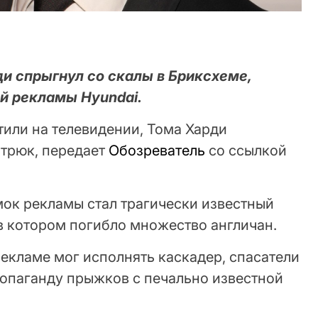
ди спрыгнул со скалы в Бриксхеме,
ой рекламы Hyundai.
стили на телевидении, Тома Харди
 трюк, передает
Обозреватель
со ссылкой
мок рекламы стал трагически известный
в котором погибло множество англичан.
 рекламе мог исполнять каскадер, спасатели
ропаганду прыжков с печально известной