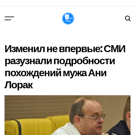
Перейти
до
вмісту
DPChas
Изменил не впервые: СМИ
разузнали подробности
похождений мужа Ани
Лорак