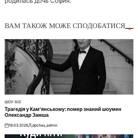
родилась дочь София.
ВАМ ТАКОЖ МОЖЕ СПОДОБАТИСЯ
ШОУ-БІЗ
ОПУБЛІКУВАТИ
Трагедія у Кам’янському: помер знаний шоумен
У
Олександр Замша
19.03.2026
dpchas_admin
on
Опубліковано