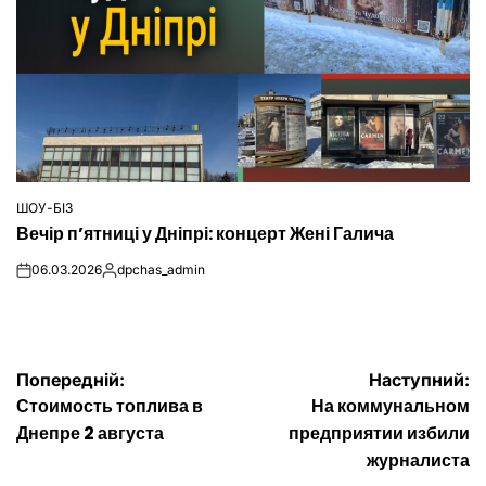
ШОУ-БІЗ
ОПУБЛІКУВАТИ
Вечір п’ятниці у Дніпрі: концерт Жені Галича
У
06.03.2026
dpchas_admin
on
Опубліковано
Навігація
Попередній:
Наступний:
Стоимость топлива в
На коммунальном
записів
Днепре 2 августа
предприятии избили
журналиста