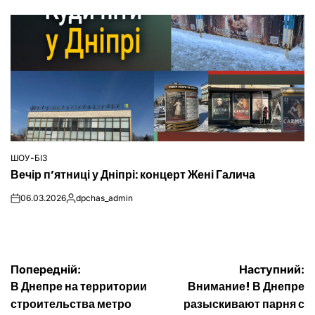
ШОУ-БІЗ
ОПУБЛІКУВАТИ
Вечір п’ятниці у Дніпрі: концерт Жені Галича
У
06.03.2026
dpchas_admin
on
Опубліковано
Навігація
Попередній:
Наступний:
В Днепре на территории
Внимание! В Днепре
записів
строительства метро
разыскивают парня с