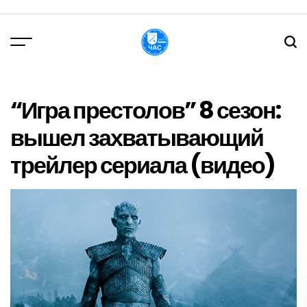
Перейти
до
вмісту
DPChas
“Игра престолов” 8 сезон:
вышел захватывающий
трейлер сериала (видео)