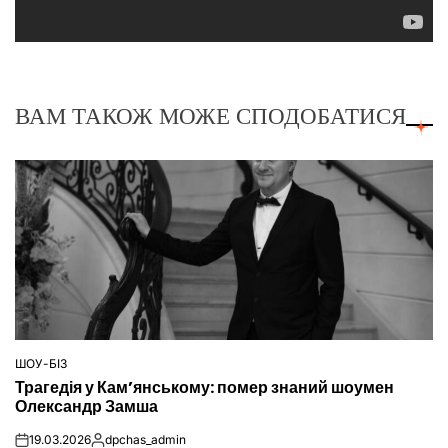
ВАМ ТАКОЖ МОЖЕ СПОДОБАТИСЯ
ШОУ-БІЗ
ОПУБЛІКУВАТИ
Трагедія у Кам’янському: помер знаний шоумен
У
Олександр Замша
19.03.2026
dpchas_admin
on
Опубліковано