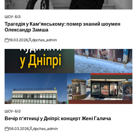
ШОУ-БІЗ
ОПУБЛІКУВАТИ
Трагедія у Кам’янському: помер знаний шоумен
У
Олександр Замша
19.03.2026
dpchas_admin
on
Опубліковано
ШОУ-БІЗ
ОПУБЛІКУВАТИ
Вечір п’ятниці у Дніпрі: концерт Жені Галича
У
06.03.2026
dpchas_admin
on
Опубліковано