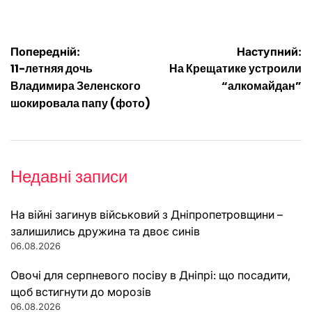
Навігація
Попередній:
Наступний:
11-летняя дочь
На Крещатике устроили
записів
Владимира Зеленского
“алкомайдан”
шокировала папу (фото)
Недавні записи
На війні загинув військовий з Дніпропетровщини –
залишились дружина та двоє синів
06.08.2026
Овочі для серпневого посіву в Дніпрі: що посадити,
щоб встигнути до морозів
06.08.2026