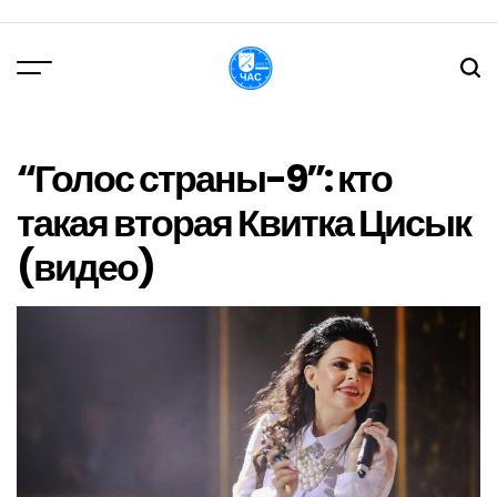
Перейти
до
вмісту
DPChas
“Голос страны-9”: кто
такая вторая Квитка Цисык
(видео)