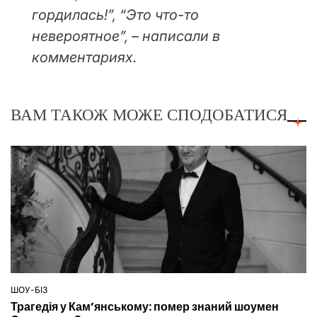
гордилась!”, “Это что-то
невероятное”, – написали в
комментариях.
ВАМ ТАКОЖ МОЖЕ СПОДОБАТИСЯ
ШОУ-БІЗ
ОПУБЛІКУВАТИ
Трагедія у Кам’янському: помер знаний шоумен
У