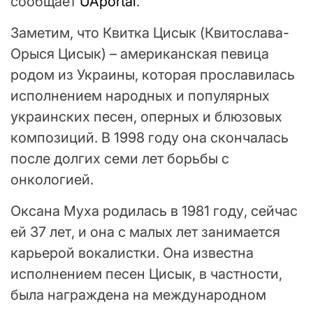
сообщает
UAportal
.
Заметим, что Квитка Цисык (Квитослава-
Орыся Цисык) – американская певица
родом из Украины, которая прославилась
исполнением народных и популярных
украинских песен, оперных и блюзовых
композиций. В 1998 году она скончалась
после долгих семи лет борьбы с
онкологией.
Оксана Муха родилась в 1981 году, сейчас
ей 37 лет, и она с малых лет занимается
карьерой вокалистки. Она известна
исполнением песен Цисык, в частности,
была награждена на международном