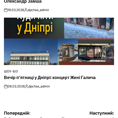
Олександр Замша
19.03.2026
dpchas_admin
on
Опубліковано
ШОУ-БІЗ
ОПУБЛІКУВАТИ
Вечір п’ятниці у Дніпрі: концерт Жені Галича
У
06.03.2026
dpchas_admin
on
Опубліковано
Навігація
Попередній:
Наступний: