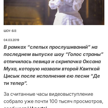
ШОУ-БІЗ
ОПУБЛІКУВАТИ
У
04.03.2019
В рамках “слепых прослушиваний” на
последнем выпуске шоу “Голос страны”
отличилась певица и скрипачка Оксана
Муха, которую назвали второй Квиткой
Цисык после исполнения ею песни “Де
ти тепер”.
За считанные часы видеовыступление
собрало уже почти 100 тысяч просмотров,