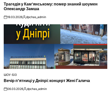
Трагедія у Кам’янському: помер знаний шоумен
У
Олександр Замша
19.03.2026
dpchas_admin
on
Опубліковано
ШОУ-БІЗ
ОПУБЛІКУВАТИ
Вечір п’ятниці у Дніпрі: концерт Жені Галича
У
06.03.2026
dpchas_admin
on
Опубліковано