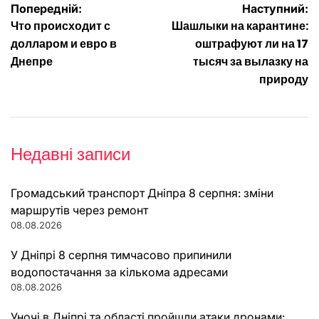
Навігація
Попередній:
Наступний:
Что происходит с
Шашлыки на карантине:
записів
долларом и евро в
оштрафуют ли на 17
Днепре
тысяч за вылазку на
природу
Недавні записи
Громадський транспорт Дніпра 8 серпня: зміни
маршрутів через ремонт
08.08.2026
У Дніпрі 8 серпня тимчасово припинили
водопостачання за кількома адресами
08.08.2026
Уночі в Дніпрі та області пройшли атаки дронами: