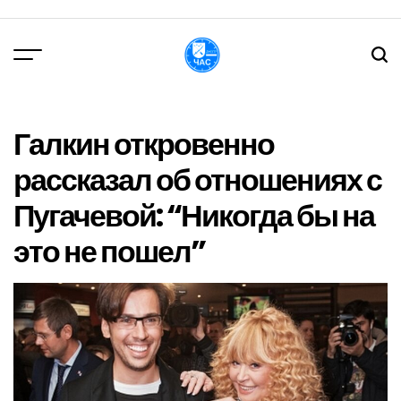
Перейти
до
вмісту
DPChas
Галкин откровенно
рассказал об отношениях с
Пугачевой: “Никогда бы на
это не пошел”