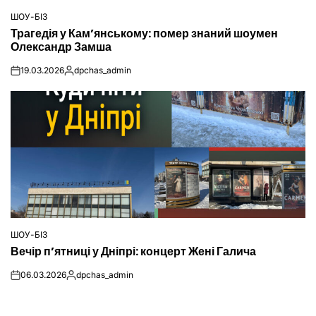
ШОУ-БІЗ
ОПУБЛІКУВАТИ
Трагедія у Кам’янському: помер знаний шоумен
У
Олександр Замша
19.03.2026
dpchas_admin
on
Опубліковано
ШОУ-БІЗ
ОПУБЛІКУВАТИ
Вечір п’ятниці у Дніпрі: концерт Жені Галича
У
06.03.2026
dpchas_admin
on
Опубліковано