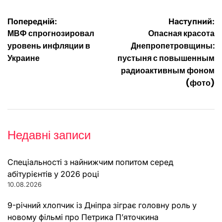
Навігація
Попередній:
Наступний:
МВФ спрогнозировал
Опасная красота
записів
уровень инфляции в
Днепропетровщины:
Украине
пустыня с повышенным
радиоактивным фоном
(фото)
Недавні записи
Спеціальності з найнижчим попитом серед
абітурієнтів у 2026 році
10.08.2026
9-річний хлопчик із Дніпра зіграє головну роль у
новому фільмі про Петрика П’яточкина