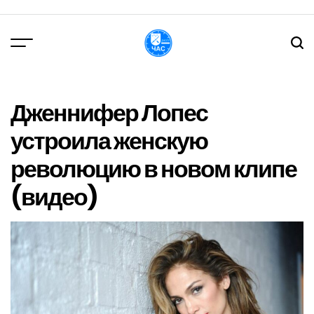
Перейти
до
вмісту
DPChas
Дженнифер Лопес
устроила женскую
революцию в новом клипе
(видео)