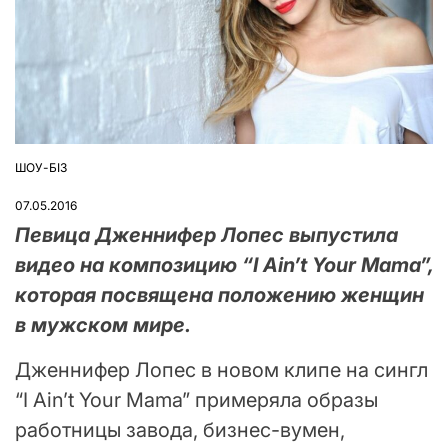
ШОУ-БІЗ
ОПУБЛІКУВАТИ
У
07.05.2016
Певица Дженнифер Лопес выпустила
видео на композицию “I Ain’t Your Mama”,
которая посвящена положению женщин
в мужском мире.
Дженнифер Лопес в новом клипе на сингл
“I Ain’t Your Mama” примеряла образы
работницы завода, бизнес-вумен,