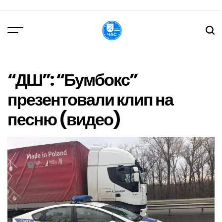
Перейти
до
вмісту
DPChas
“ДШ”: “Бумбокс”
презентовали клип на
песню (видео)