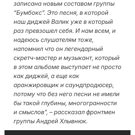
записана новым составом группы
“Бумбокс”. Это песня, в которой
наш диджей Валик уже в который
раз превзошел себя. И нам всем, и
надеюсь слушателям тоже,
напомнил что он легендарный
скретч-мастер и музыкант, который
в этом альбоме выступает не просто
как диджей, а еще как
аранжировщик и саундпродюсер,
потому что без него песни не имели
бы такой глубины, многогранности
и смыслов”, – рассказал фронтмен
группы Андрей Хлывнюк.