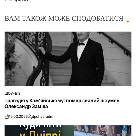
ВАМ ТАКОЖ МОЖЕ СПОДОБАТИСЯ
ШОУ-БІЗ
ОПУБЛІКУВАТИ
Трагедія у Кам’янському: помер знаний шоумен
У
Олександр Замша
19.03.2026
dpchas_admin
on
Опубліковано