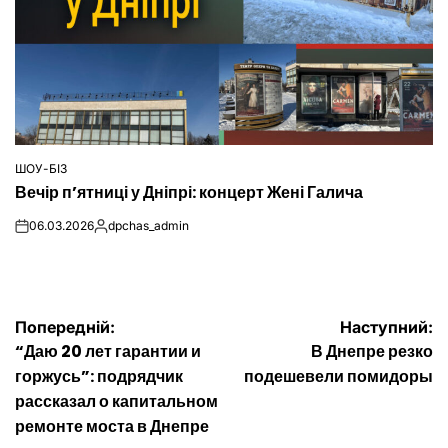
ШОУ-БІЗ
ОПУБЛІКУВАТИ
Вечір п’ятниці у Дніпрі: концерт Жені Галича
У
06.03.2026
dpchas_admin
on
Опубліковано
Навігація
Попередній:
Наступний:
“Даю 20 лет гарантии и
В Днепре резко
записів
горжусь”: подрядчик
подешевели помидоры
рассказал о капитальном
ремонте моста в Днепре