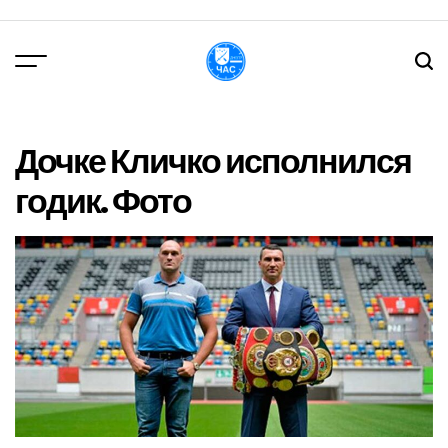
Перейти
до
вмісту
DPChas
Дочке Кличко исполнился
годик. Фото