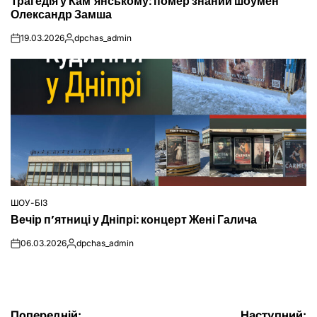
Трагедія у Кам’янському: помер знаний шоумен
У
Олександр Замша
19.03.2026
dpchas_admin
on
Опубліковано
ШОУ-БІЗ
ОПУБЛІКУВАТИ
Вечір п’ятниці у Дніпрі: концерт Жені Галича
У
06.03.2026
dpchas_admin
on
Опубліковано
Попередній:
Наступний: