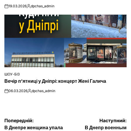
19.03.2026
dpchas_admin
on
Опубліковано
ШОУ-БІЗ
ОПУБЛІКУВАТИ
Вечір п’ятниці у Дніпрі: концерт Жені Галича
У
06.03.2026
dpchas_admin
on
Опубліковано
Навігація
Попередній:
Наступний:
В Днепре женщина упала
В Днепр военным